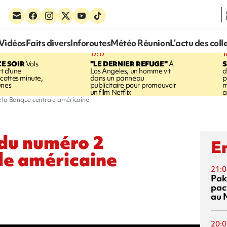
Vidéos
Faits divers
Inforoutes
Météo Réunion
L’actu des coll
17:17
1
CE SOIR
Vols
"LE DERNIER REFUGE"
À
S
rt d'une
Los Angeles, un homme vit
d
cottes minute,
dans un panneau
p
unes
publicitaire pour promouvoir
m
un film Netflix
a
 la Banque centrale américaine
 du numéro 2
En
le américaine
21:0
Pak
pac
au 
20:0