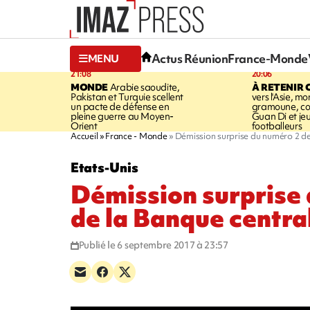
Actus Réunion
France-Monde
MENU
21:08
20:06
MONDE
Arabie saoudite,
À RETENIR 
Pakistan et Turquie scellent
vers l'Asie, mo
un pacte de défense en
gramoune, co
pleine guerre au Moyen-
Guan Di et je
Orient
footballeurs
Accueil
France - Monde
Démission surprise du numéro 2 de
Etats-Unis
Démission surprise
de la Banque centra
Publié le 6 septembre 2017 à 23:57