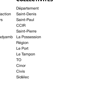
Département
daction
Saint-Denis
rs
Saint-Paul
CCIR
Saint-Pierre
 gadyamb
La Possession
Région
Le Port
Le Tampon
TO
Cinor
Civis
Sidélec
Annonces légales
Avis & Marchés publics