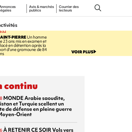
Annonces
Avis & marchés
Courrier des
légales
publics
lecteurs
ectivités
6:32
AINT-PIERRE
Un homme
e 23 ans mis en examen et
lacé en détention après la
ort d'une gramoune de 84
VOIR PLUS
ns
 continu
MONDE
Arabie saoudite,
8
istan et Turquie scellent un
te de défense en pleine guerre
Moyen-Orient
À RETENIR CE SOIR
Vols vers
6