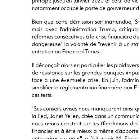
principe jusqu'en janvier 2020 et celui de vi
notamment occupé le poste de gouverneur de
Bien que cette démission soit inattendue, St
mois avec l'administration Trump, critiqua
réformes consécutives à la crise financière 
dangereuse" la volonté de "revenir à un sta
entretien au Financial Times.
Il dénonçait alors en particulier les plaidoye
de résistance sur les grandes banques impo
face à une éventuelle crise. En juin, l'admi
simplifier la réglementation financière aux
ces tests.
"Ses conseils avisés nous manqueront ainsi 
la Fed, Janet Yellen, citée dans un communiqu
nous avons construit sur les (fondations de
financier et à être mieux à même d'apporter
entreprises du pays", a fait valoir M. Fis