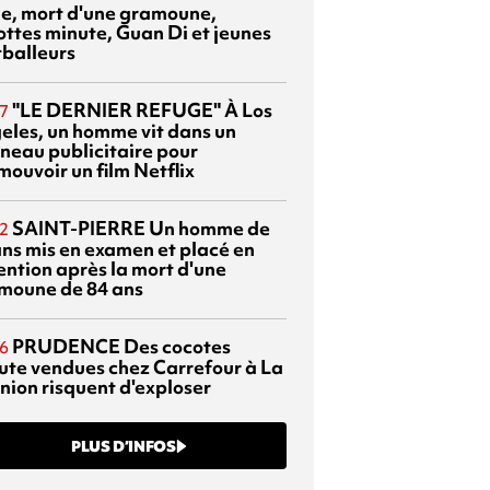
sie, mort d'une gramoune,
ottes minute, Guan Di et jeunes
tballeurs
"LE DERNIER REFUGE"
À Los
7
eles, un homme vit dans un
neau publicitaire pour
mouvoir un film Netflix
SAINT-PIERRE
Un homme de
2
ans mis en examen et placé en
ention après la mort d'une
moune de 84 ans
PRUDENCE
Des cocotes
6
ute vendues chez Carrefour à La
nion risquent d'exploser
PLUS D’INFOS