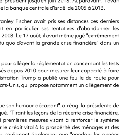
ce-président jusqu'en juin 2018. Auparavant, il avait
 la banque centrale d'Israël de 2005 à 2013.
anley Fischer avait pris ses distances ces derniers
nt en particulier ses tentatives d'abandonner les
de 2008. Le 17 août, il avait même jugé "extrêmement
tu quo d'avant la grande crise financière" dans un
rs pour alléger la réglementation concernant les tests
sés depuis 2010 pour mesurer leur capacité à faire
nistration Trump a publié une feuille de route pour
 Etats-Unis, qui propose notamment un allègement de
que son humour décapant", a réagi la présidente de
é. "Tirant les leçons de la récente crise financière,
s) premières mesures visant à renforcer le système
 le crédit vital à la prospérité des ménages et des
cher, soulignant également que "pendant les années