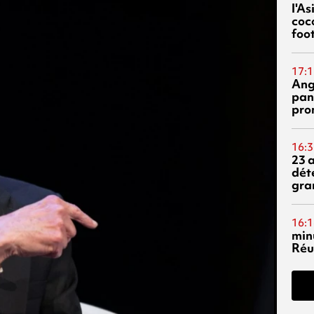
l'A
coc
foo
17:1
Ang
pan
pro
16:3
23 
dét
gra
16:1
min
Réu