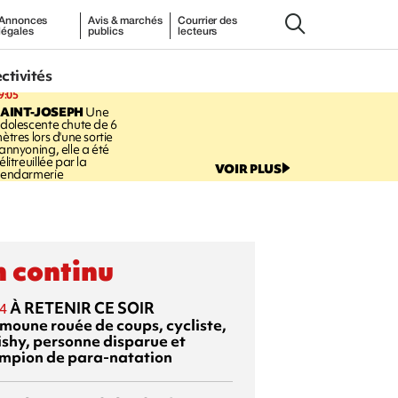
Annonces
Avis & marchés
Courrier des
légales
publics
lecteurs
ectivités
9:05
AINT-JOSEPH
Une
dolescente chute de 6
ètres lors d'une sortie
annyoning, elle a été
élitreuillée par la
VOIR PLUS
endarmerie
 continu
À RETENIR CE SOIR
4
moune rouée de coups, cycliste,
ishy, personne disparue et
mpion de para-natation