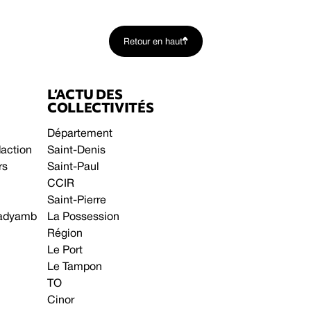
Retour en haut
L’ACTU DES
COLLECTIVITÉS
Département
daction
Saint-Denis
rs
Saint-Paul
CCIR
Saint-Pierre
 gadyamb
La Possession
Région
Le Port
Le Tampon
TO
Cinor