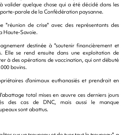
 à valider quelque chose qui a été décidé dans les
, porte-parole de la Confédération paysanne.
ne "réunion de crise" avec des représentants des
 la Haute-Savoie.
agnement destinée à "soutenir financièrement et
. Elle se rend ensuite dans une exploitation de
ster à des opérations de vaccination, qui ont débuté
.000 bovins.
ropriétaires d'animaux euthanasiés et prendrait en
'abattage total mises en œuvre ces derniers jours
rés des cas de DNC, mais aussi le manque
upeaux sont abattus.
bêtes sur un troupeau et de tuer tout le troupeau", a