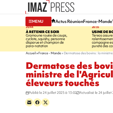
Actus Réunion
France-Monde
MENU
20:44
20:35
À RETENIR CE SOIR
USINE DE B
Gramoune rouée de coups,
Tereos assure
cycliste, squishy, personne
ralentissemen
disparue et champion de
campagne est l
para-natation
pureté des c
Accueil
France - Monde
Dermatose des bovins : la ministre 
Dermatose des bovin
ministre de l'Agricu
éleveurs touchés
Publié le 24 juillet 2025 à 13:02
Actualisé le 24 juille