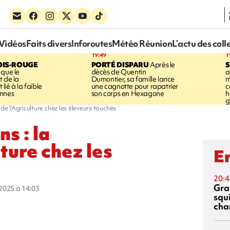
Vidéos
Faits divers
Inforoutes
Météo Réunion
L’actu des coll
19:49
1
OIS-ROUGE
PORTÉ DISPARU
Après le
S
 que le
décès de Quentin
a
t de la
Dumontier, sa famille lance
m
ié à la faible
une cagnotte pour rapatrier
c
annes
son corps en Hexagone
h
g
de l'Agriculture chez les éleveurs touchés
s : la
lture chez les
En
20:4
Gra
t 2025 à 14:03
squ
cha