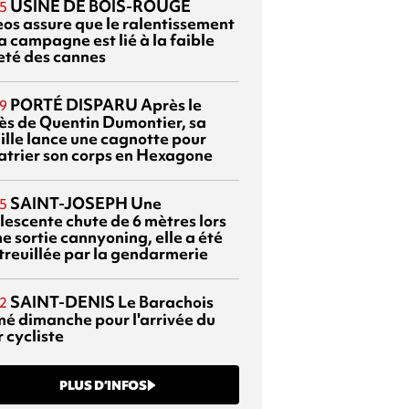
USINE DE BOIS-ROUGE
5
eos assure que le ralentissement
a campagne est lié à la faible
eté des cannes
PORTÉ DISPARU
Après le
9
ès de Quentin Dumontier, sa
ille lance une cagnotte pour
atrier son corps en Hexagone
SAINT-JOSEPH
Une
5
lescente chute de 6 mètres lors
e sortie cannyoning, elle a été
itreuillée par la gendarmerie
SAINT-DENIS
Le Barachois
2
mé dimanche pour l'arrivée du
 cycliste
PLUS D’INFOS