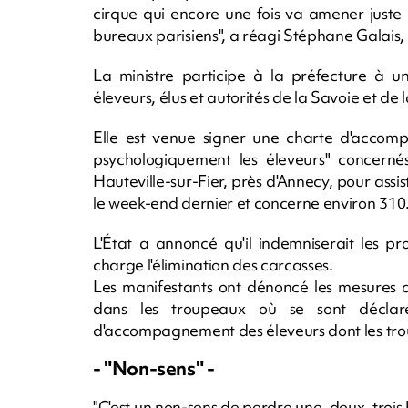
cirque qui encore une fois va amener juste
bureaux parisiens", a réagi Stéphane Galais
La ministre participe à la préfecture à u
éleveurs, élus et autorités de la Savoie et de
Elle est venue signer une charte d'accomp
psychologiquement les éleveurs" concernés
Hauteville-sur-Fier, près d'Annecy, pour assi
le week-end dernier et concerne environ 310
L'État a annoncé qu'il indemniserait les p
charge l'élimination des carcasses.
Les manifestants ont dénoncé les mesures d
dans les troupeaux où se sont décla
d'accompagnement des éleveurs dont les tro
- "Non-sens" -
"C'est un non-sens de perdre une, deux, trois 