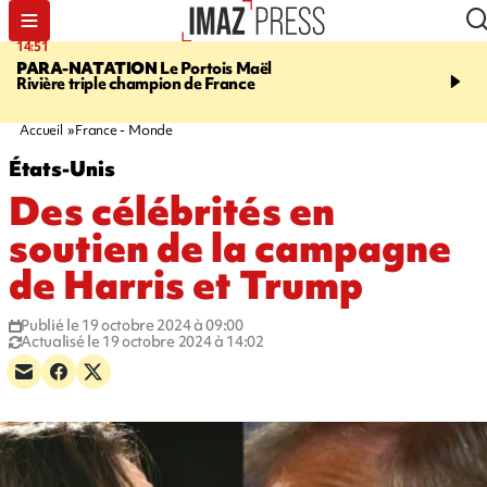
14:51
17:12
PARA-NATATION
Le Portois Maël
RÉGION RÉUNION
47 
Rivière triple champion de France
s'envolent pour "étudier 
Québec"
Accueil
France - Monde
États-Unis
Des célébrités en
soutien de la campagne
de Harris et Trump
Publié le 19 octobre 2024 à 09:00
Actualisé le 19 octobre 2024 à 14:02