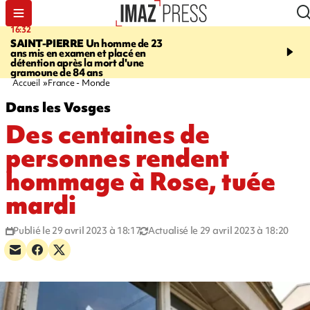
16:32
21:08
SAINT-PIERRE
Un homme de 23
MONDE
Arabie saoudit
ans mis en examen et placé en
et Turquie scellent un p
détention après la mort d'une
défense en pleine guerr
gramoune de 84 ans
Orient
Accueil
France - Monde
Dans les Vosges
Des centaines de
personnes rendent
hommage à Rose, tuée
mardi
Publié le 29 avril 2023 à 18:17
Actualisé le 29 avril 2023 à 18:20