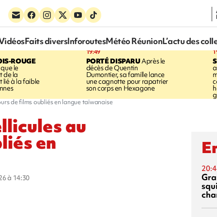
Vidéos
Faits divers
Inforoutes
Météo Réunion
L’actu des coll
19:49
1
OIS-ROUGE
PORTÉ DISPARU
Après le
S
 que le
décès de Quentin
a
t de la
Dumontier, sa famille lance
m
ié à la faible
une cagnotte pour rapatrier
c
annes
son corps en Hexagone
h
g
ours de films oubliés en langue taïwanaise
llicules au
liés en
En
20:4
Gra
026 à 14:30
squ
cha