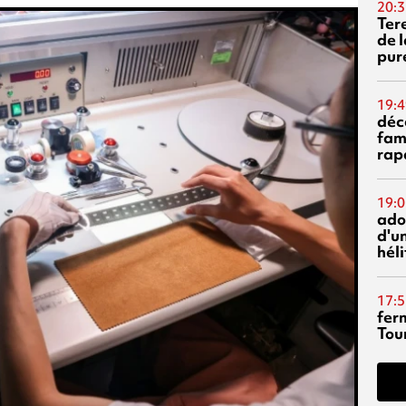
20:3
Ter
de l
pur
19:4
déc
fam
rap
19:0
ado
d'un
hél
17:5
fer
Tour