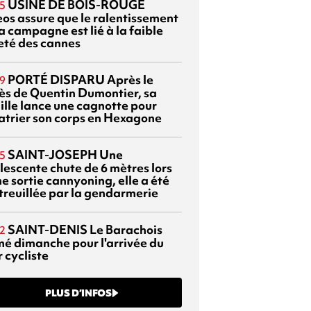
USINE DE BOIS-ROUGE
5
eos assure que le ralentissement
a campagne est lié à la faible
eté des cannes
PORTÉ DISPARU
Après le
9
ès de Quentin Dumontier, sa
ille lance une cagnotte pour
atrier son corps en Hexagone
SAINT-JOSEPH
Une
5
lescente chute de 6 mètres lors
e sortie cannyoning, elle a été
itreuillée par la gendarmerie
SAINT-DENIS
Le Barachois
2
mé dimanche pour l'arrivée du
 cycliste
PLUS D’INFOS