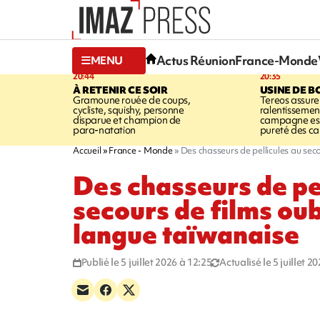
Actus Réunion
France-Monde
MENU
20:44
20:35
À RETENIR CE SOIR
USINE DE B
Gramoune rouée de coups,
Tereos assure
cycliste, squishy, personne
ralentissemen
disparue et champion de
campagne est l
para-natation
pureté des c
Accueil
France - Monde
Des chasseurs de pellicules au sec
Des chasseurs de pe
secours de films oub
langue taïwanaise
Publié le 5 juillet 2026 à 12:25
Actualisé le 5 juillet 2