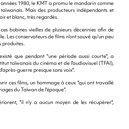
n des années 1980, le KMT a promu le mandarin comme
 le taïwanais. Mais des producteurs indépendants et
oir et blanc, très regardés.
ces bobines vieilles de plusieurs décennies afin de
le. Les conservateurs de films n'ont sauvé qu'un peu
 produites.
t existé que pendant "une période aussi courte", a
titut taïwanais du cinéma et de l'audiovisuel (TFAI),
d'après-guerre presque sans voix".
ir ces films, un hommage à ceux "qui ont travaillé
s images du Taïwan de l'époque".
ériorent, "il n'y a aucun moyen de les récupérer",