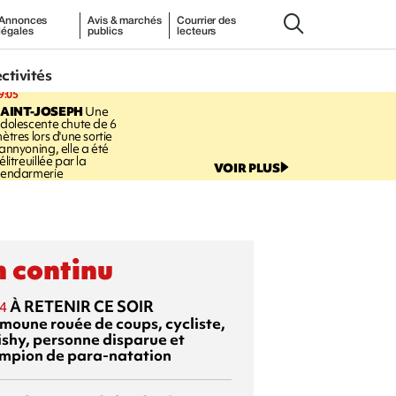
Annonces
Avis & marchés
Courrier des
légales
publics
lecteurs
ectivités
9:05
AINT-JOSEPH
Une
dolescente chute de 6
ètres lors d'une sortie
annyoning, elle a été
élitreuillée par la
VOIR PLUS
endarmerie
 continu
À RETENIR CE SOIR
4
moune rouée de coups, cycliste,
ishy, personne disparue et
mpion de para-natation