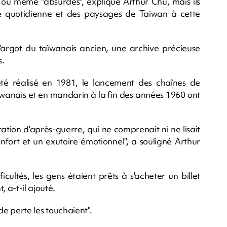
 ou même "absurdes", explique Arthur Chu, mais ils
ie quotidienne et des paysages de Taïwan à cette
l'argot du taïwanais ancien, une archive précieuse
s.
été réalisé en 1981, le lancement des chaînes de
 taïwanais et en mandarin à la fin des années 1960 ont
ation d'après-guerre, qui ne comprenait ni ne lisait
fort et un exutoire émotionnel", a souligné Arthur
cultés, les gens étaient prêts à s'acheter un billet
 a-t-il ajouté.
 de perte les touchaient".