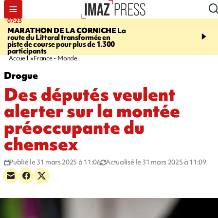
07:23
08:37
MARATHON DE LA CORNICHE
La
SAINT-DENIS
Lancemen
route du Littoral transformée en
braderie de l'océan pour
piste de course pour plus de 1.300
pouvoir d'achat des fami
participants
soutenir les commerçan
Accueil
France - Monde
Drogue
Des députés veulent
alerter sur la montée
préoccupante du
chemsex
Publié le 31 mars 2025 à 11:06
Actualisé le 31 mars 2025 à 11:09