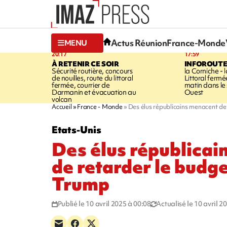
Actus Réunion
France-Monde
MENU
20:17
17:59
À RETENIR CE SOIR
INFOROUT
Sécurité routière, concours
la Corniche - 
de nouilles, route du littoral
Littoral ferm
fermée, courrier de
matin dans le
Darmanin et évacuation au
Ouest
volcan
Accueil
France - Monde
Des élus républicains menacent de
Etats-Unis
Des élus républica
de retarder le budge
Trump
Publié le 10 avril 2025 à 00:08
Actualisé le 10 avril 2