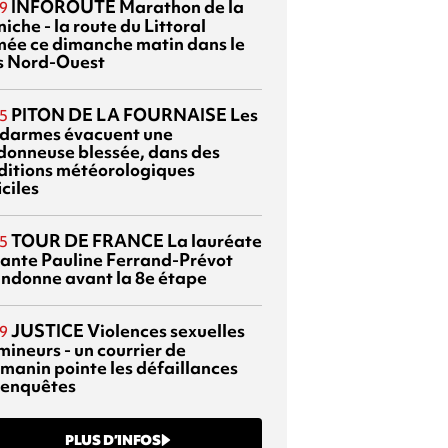
INFOROUTE
Marathon de la
9
iche - la route du Littoral
mée ce dimanche matin dans le
s Nord-Ouest
PITON DE LA FOURNAISE
Les
5
darmes évacuent une
donneuse blessée, dans des
ditions météorologiques
iciles
TOUR DE FRANCE
La lauréate
5
tante Pauline Ferrand-Prévot
ndonne avant la 8e étape
JUSTICE
Violences sexuelles
9
mineurs - un courrier de
manin pointe les défaillances
 enquêtes
PLUS D’INFOS