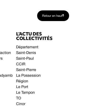
Retour en haut
L’ACTU DES
COLLECTIVITÉS
Département
daction
Saint-Denis
rs
Saint-Paul
CCIR
Saint-Pierre
 gadyamb
La Possession
Région
Le Port
Le Tampon
TO
Cinor