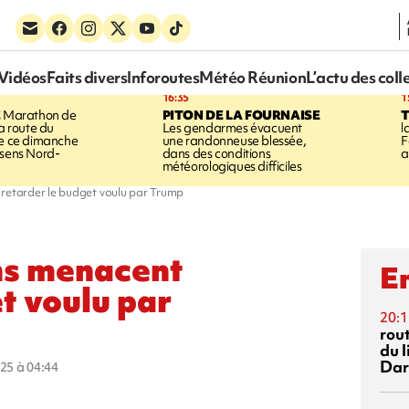
Vidéos
Faits divers
Inforoutes
Météo Réunion
L’actu des coll
16:35
1
E
Marathon de
PITON DE LA FOURNAISE
la route du
Les gendarmes évacuent
l
ée ce dimanche
une randonneuse blessée,
F
 sens Nord-
dans des conditions
a
météorologiques difficiles
 retarder le budget voulu par Trump
ins menacent
En
t voulu par
20:1
rout
du l
Dar
025 à 04:44