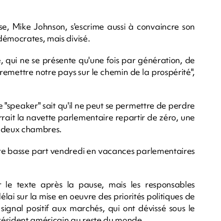
e, Mike Johnson, s'escrime aussi à convaincre son
démocrates, mais divisé.
e, qui ne se présente qu'une fois par génération, de
e remettre notre pays sur le chemin de la prospérité",
e "speaker" sait qu'il ne peut se permettre de perdre
rrait la navette parlementaire repartir de zéro, une
s deux chambres.
re basse part vendredi en vacances parlementaires
r le texte après la pause, mais les responsables
délai sur la mise en oeuvre des priorités politiques de
signal positif aux marchés, qui ont dévissé sous le
résident américain au reste du monde.