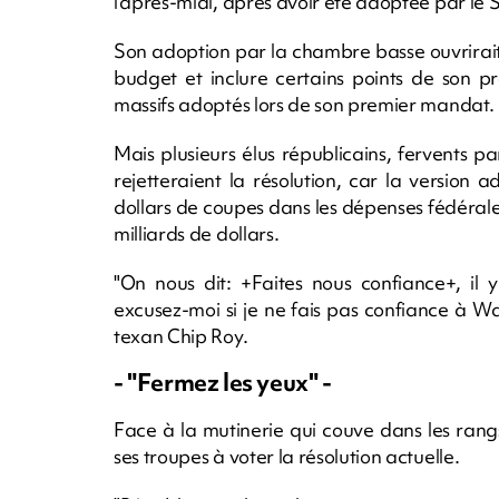
l'après-midi, après avoir été adoptée par le
Son adoption par la chambre basse ouvrirait
budget et inclure certains points de son p
massifs adoptés lors de son premier mandat.
Mais plusieurs élus républicains, fervents par
rejetteraient la résolution, car la version
dollars de coupes dans les dépenses fédérale
milliards de dollars.
"On nous dit: +Faites nous confiance+, i
excusez-moi si je ne fais pas confiance à Was
texan Chip Roy.
- "Fermez les yeux" -
Face à la mutinerie qui couve dans les ran
ses troupes à voter la résolution actuelle.