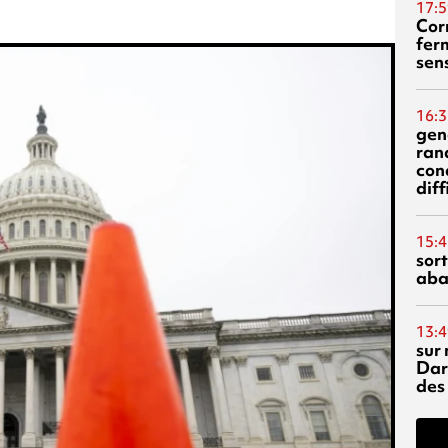
17:5
Corn
fer
sen
16:3
gen
ran
con
diff
15:4
sor
aba
13:4
sur 
Dar
des