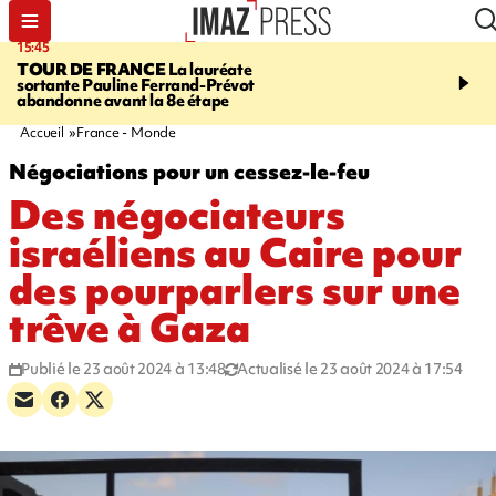
15:45
20:17
TOUR DE FRANCE
La lauréate
À RETENIR CE SOIR
Sé
sortante Pauline Ferrand-Prévot
routière, concours de nou
abandonne avant la 8e étape
du littoral fermée, courr
Darmanin et évacuation
Accueil
France - Monde
Négociations pour un cessez-le-feu
Des négociateurs
israéliens au Caire pour
des pourparlers sur une
trêve à Gaza
Publié le 23 août 2024 à 13:48
Actualisé le 23 août 2024 à 17:54