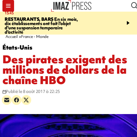
15:45
17:17
RESTAURANTS, BARS
En six mois,
"LE DERNIER REFUG
dix établissements ont fait l'objet
Angeles, un homme vit 
d'une suspension temporaire
panneau publicitaire po
d'activité
promouvoir un film Netf
Accueil
France - Monde
États-Unis
Des pirates exigent des
millions de dollars de la
chaîne HBO
Publié le 8 août 2017 à 22:25