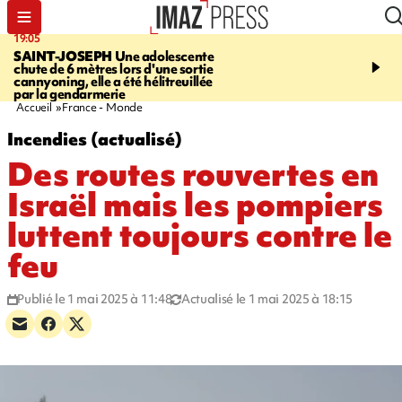
19:05
20:44
SAINT-JOSEPH
Une adolescente
À RETENIR CE SOIR
G
chute de 6 mètres lors d'une sortie
rouée de coups, cycliste,
cannyoning, elle a été hélitreuillée
personne disparue et c
par la gendarmerie
para-natation
Accueil
France - Monde
Incendies (actualisé)
Des routes rouvertes en
Israël mais les pompiers
luttent toujours contre le
feu
Publié le 1 mai 2025 à 11:48
Actualisé le 1 mai 2025 à 18:15