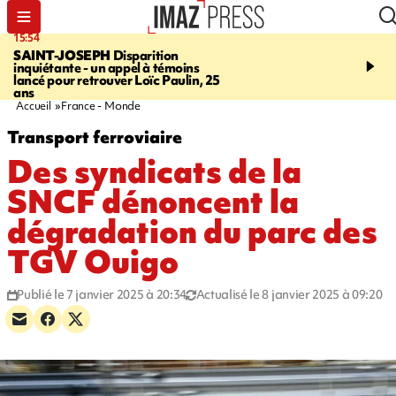
15:54
17:52
SAINT-JOSEPH
Disparition
SAINT-DENIS
Le Barac
inquiétante - un appel à témoins
dimanche pour l'arrivée
lancé pour retrouver Loïc Paulin, 25
cycliste
ans
Accueil
France - Monde
Transport ferroviaire
Des syndicats de la
SNCF dénoncent la
dégradation du parc des
TGV Ouigo
Publié le 7 janvier 2025 à 20:34
Actualisé le 8 janvier 2025 à 09:20