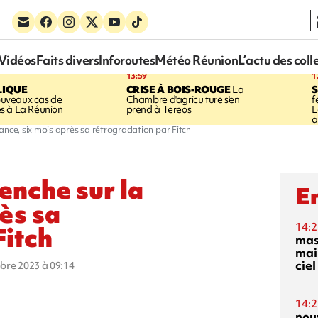
Vidéos
Faits divers
Inforoutes
Météo Réunion
L’actu des coll
13:59
1
LIQUE
CRISE À BOIS-ROUGE
La
S
uveaux cas de
Chambre d'agriculture s'en
f
s à La Réunion
prend à Tereos
L
a
ance, six mois après sa rétrogradation par Fitch
enche sur la
En
ès sa
14:2
Fitch
mas
mai
ciel
obre 2023 à 09:14
14:2
nou