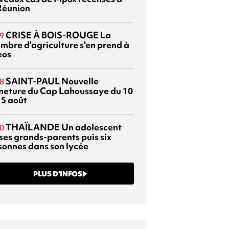
Réunion
CRISE À BOIS-ROUGE
La
9
mbre d'agriculture s'en prend à
eos
SAINT-PAUL
Nouvelle
8
meture du Cap Lahoussaye du 10
15 août
THAÏLANDE
Un adolescent
0
 ses grands-parents puis six
sonnes dans son lycée
PLUS D’INFOS