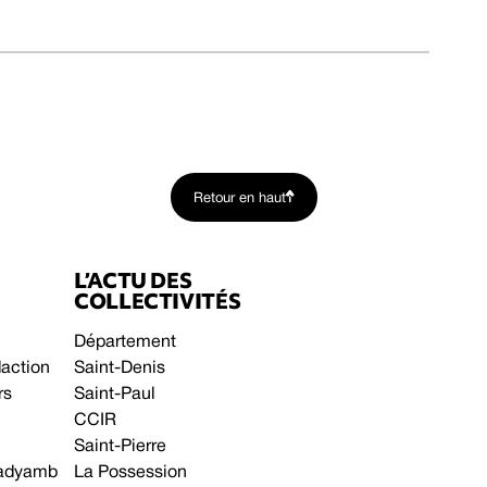
Retour en haut
L’ACTU DES
COLLECTIVITÉS
Département
daction
Saint-Denis
rs
Saint-Paul
CCIR
Saint-Pierre
 gadyamb
La Possession