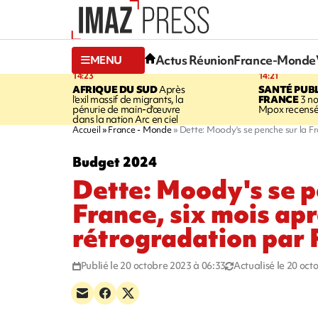
Actus Réunion
France-Monde
MENU
14:23
14:21
AFRIQUE DU SUD
Après
SANTÉ PUB
l'exil massif de migrants, la
FRANCE
3 no
pénurie de main-d'œuvre
Mpox recensé
dans la nation Arc en ciel
Accueil
France - Monde
Dette: Moody's se penche sur la Fr
Budget 2024
Dette: Moody's se p
France, six mois apr
rétrogradation par 
Publié le 20 octobre 2023 à 06:33
Actualisé le 20 oct