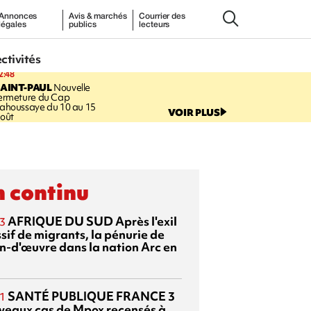
Annonces
Avis & marchés
Courrier des
légales
publics
lecteurs
ectivités
2:48
AINT-PAUL
Nouvelle
ermeture du Cap
ahoussaye du 10 au 15
VOIR PLUS
oût
 continu
AFRIQUE DU SUD
Après l'exil
3
sif de migrants, la pénurie de
n-d'œuvre dans la nation Arc en
SANTÉ PUBLIQUE FRANCE
3
1
veaux cas de Mpox recensés à