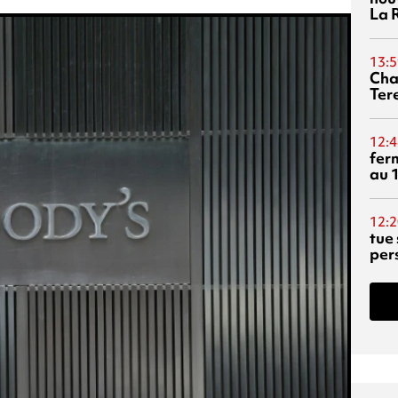
La 
13:5
Cha
Ter
12:4
fer
au 
12:2
tue
per