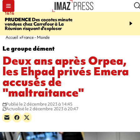
16:16
20:06
PRUDENCE
Des cocotes minute
À RETENIR CE SOIR
Vo
vendues chez Carrefour à La
l'Asie, mort d'une gram
Réunion risquent d'exploser
cocottes minute, Guan D
footballeurs
Accueil
France - Monde
Le groupe dément
Deux ans après Orpea,
les Ehpad privés Emera
accusés de
"maltraitance"
Publié le 2 décembre 2023 à 14:45
Actualisé le 2 décembre 2023 à 20:47