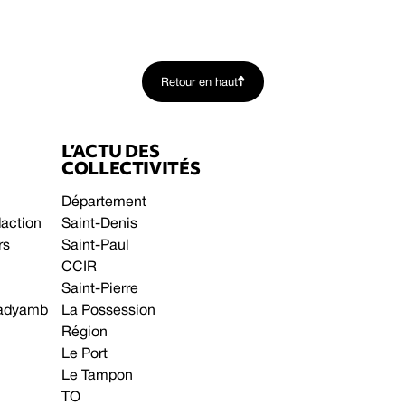
Retour en haut
L’ACTU DES
COLLECTIVITÉS
Département
daction
Saint-Denis
rs
Saint-Paul
CCIR
Saint-Pierre
 gadyamb
La Possession
Région
Le Port
Le Tampon
TO