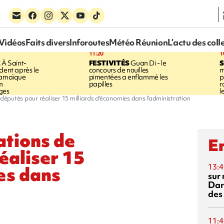
Vidéos
Faits divers
Inforoutes
Météo Réunion
L’actu des coll
11:20
1
E
À Saint-
FESTIVITÉS
Guan Di - le
S
dent après le
concours de nouilles
m
Jamaïque
pimentées a enflammé les
p
m
papilles
r
ges
l
éputés pour réaliser 15 milliards d'économies dans l'administration
tions de
En
éaliser 15
13:4
es dans
sur 
Dar
des
11:4