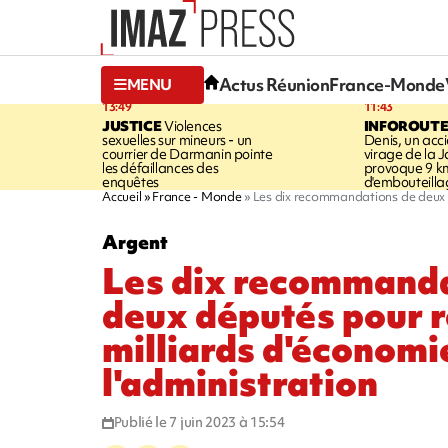
Actus Réunion
France-Monde
MENU
13:49
11:43
JUSTICE
Violences
INFOROUT
sexuelles sur mineurs - un
Denis, un acci
courrier de Darmanin pointe
virage de la 
les défaillances des
provoque 9 k
enquêtes
d'embouteilla
Accueil
France - Monde
Les dix recommandations de deux d
Argent
Les dix recommanda
deux députés pour r
milliards d'économi
l'administration
Publié le 7 juin 2023 à 15:54