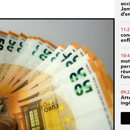
acci
Jam
d'e
11:2
con
enf
10:4
mot
per
réu
l'a
09:2
Att
ing