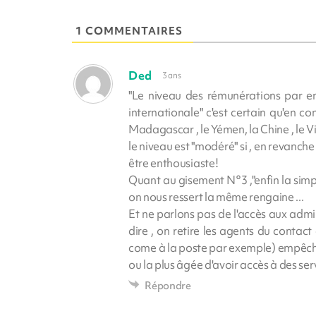
1 COMMENTAIRES
Ded
3 ans
"Le niveau des rémunérations par e
internationale" c'est certain qu'en 
Madagascar , le Yémen, la Chine , le V
le niveau est "modéré" si , en revanche 
être enthousiaste!
Quant au gisement N°3 ,"enfin la simpli
on nous ressert la même rengaine ...
Et ne parlons pas de l'accès aux admin
dire , on retire les agents du contact a
come à la poste par exemple) empêche
ou la plus âgée d'avoir accès à des ser
Répondre