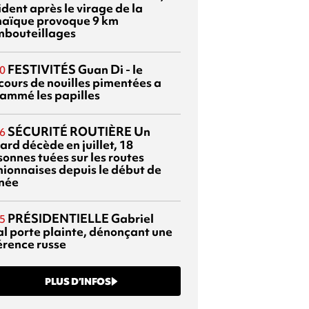
dent après le virage de la
aïque provoque 9 km
mbouteillages
FESTIVITÉS
Guan Di - le
0
cours de nouilles pimentées a
lammé les papilles
SÉCURITÉ ROUTIÈRE
Un
6
ard décède en juillet, 18
sonnes tuées sur les routes
nionnaises depuis le début de
nnée
PRÉSIDENTIELLE
Gabriel
5
al porte plainte, dénonçant une
érence russe
PLUS D’INFOS