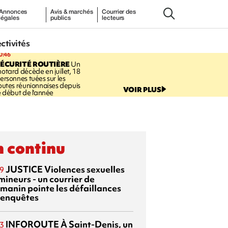
Annonces
Avis & marchés
Courrier des
légales
publics
lecteurs
ectivités
0:46
ÉCURITÉ ROUTIÈRE
Un
otard décède en juillet, 18
ersonnes tuées sur les
outes réunionnaises depuis
VOIR PLUS
e début de l'année
 continu
JUSTICE
Violences sexuelles
9
mineurs - un courrier de
manin pointe les défaillances
 enquêtes
INFOROUTE
À Saint-Denis, un
3