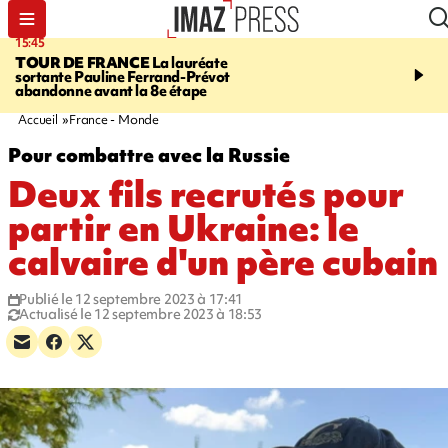
15:45
20:17
TOUR DE FRANCE
La lauréate
À RETENIR CE SOIR
Sé
sortante Pauline Ferrand-Prévot
routière, concours de nou
abandonne avant la 8e étape
du littoral fermée, courr
Darmanin et évacuation
Accueil
France - Monde
Pour combattre avec la Russie
Deux fils recrutés pour
partir en Ukraine: le
calvaire d'un père cubain
Publié le 12 septembre 2023 à 17:41
Actualisé le 12 septembre 2023 à 18:53