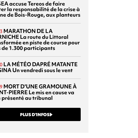
EA accuse Tereos de faire
er la responsabilité de la crise à
sine de Bois-Rouge, aux planteurs
MARATHON DE LA
3
RNICHE
La route du Littoral
nsformée en piste de course pour
s de 1.300 participants
LA MÉTÉO DAPRÉ MATANTE
0
SINA
Un vendredi sous le vent
MORT D'UNE GRAMOUNE À
9
NT-PIERRE
Le mis en cause va
e présenté au tribunal
PLUS D’INFOS