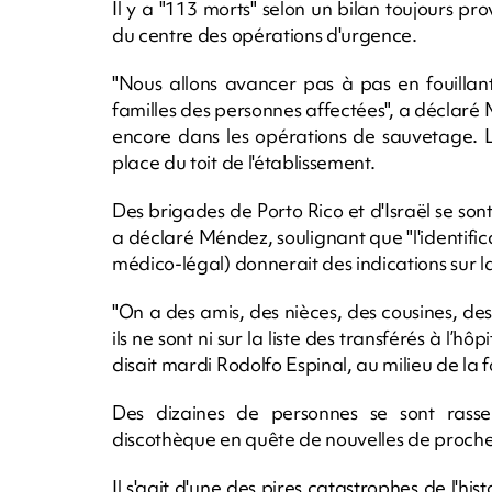
Il y a "113 morts" selon un bilan toujours 
du centre des opérations d'urgence.
"Nous allons avancer pas à pas en fouillan
familles des personnes affectées", a déclaré 
encore dans les opérations de sauvetage. 
place du toit de l'établissement.
Des brigades de Porto Rico et d'Israël se son
a déclaré Méndez, soulignant que "l'identificat
médico-légal) donnerait des indications sur l
"On a des amis, des nièces, des cousines, de
ils ne sont ni sur la liste des transférés à l’hô
disait mardi Rodolfo Espinal, au milieu de la f
Des dizaines de personnes se sont rass
discothèque en quête de nouvelles de proches.
Il s'agit d'une des pires catastrophes de l'h