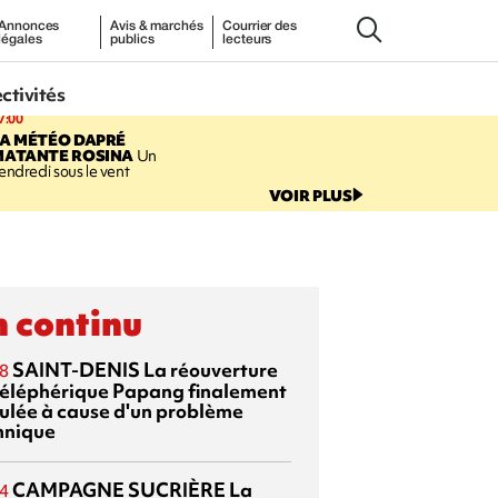
Annonces
Avis & marchés
Courrier des
légales
publics
lecteurs
ectivités
7:00
LA MÉTÉO DAPRÉ
MATANTE ROSINA
Un
endredi sous le vent
VOIR PLUS
 continu
SAINT-DENIS
La réouverture
8
téléphérique Papang finalement
ulée à cause d'un problème
hnique
CAMPAGNE SUCRIÈRE
La
4