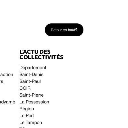
Retour en haut
L’ACTU DES
COLLECTIVITÉS
Département
daction
Saint-Denis
rs
Saint-Paul
CCIR
Saint-Pierre
 gadyamb
La Possession
Région
Le Port
Le Tampon