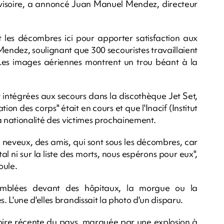
provisoire, a annoncé Juan Manuel Mendez, directeur
t les décombres ici pour apporter satisfaction aux
Mendez, soulignant que 300 secouristes travaillaient
Les images aériennes montrent un trou béant à la
t intégrées aux secours dans la discothèque Jet Set,
ion des corps" était en cours et que l'Inacif (Institut
a nationalité des victimes prochainement.
s neveux, des amis, qui sont sous les décombres, car
pital ni sur la liste des morts, nous espérons pour eux",
oule.
emblées devant des hôpitaux, la morgue ou la
 L'une d'elles brandissait la photo d'un disparu.
istoire récente du pays, marquée par une explosion à