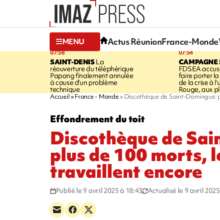
Actus Réunion
France-Monde
MENU
07:58
07:54
SAINT-DENIS
La
CAMPAGNE 
réouverture du téléphérique
FDSEA accuse
Papang finalement annulée
faire porter l
à cause d'un problème
de la crise à l
technique
Rouge, aux pl
Accueil
France - Monde
Discothèque de Saint-Domingue: plu
Effondrement du toit
Discothèque de Sai
plus de 100 morts, 
travaillent encore
Publié le 9 avril 2025 à 18:43
Actualisé le 9 avril 202