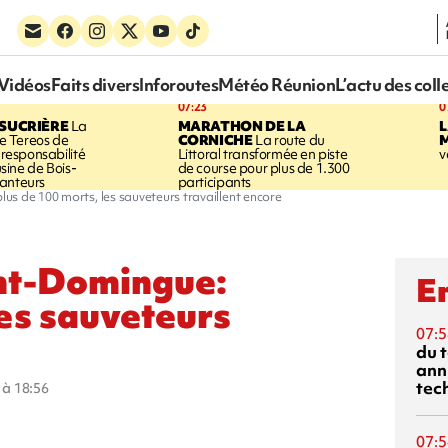
Vidéos
Faits divers
Inforoutes
Météo Réunion
L’actu des coll
07:23
0
SUCRIÈRE
La
MARATHON DE LA
 Tereos de
CORNICHE
La route du
a responsabilité
Littoral transformée en piste
v
'usine de Bois-
de course pour plus de 1.300
anteurs
participants
s de 100 morts, les sauveteurs travaillent encore
nt-Domingue:
En
les sauveteurs
07:5
du 
ann
tec
5 à 18:56
07:5