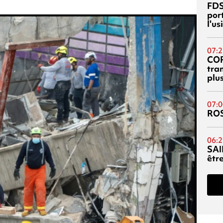
FDS
port
l'u
07:2
CO
tra
plu
07:0
RO
06:2
SAI
êtr