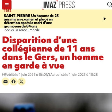
16:32
21:08
SAINT-PIERRE
Un homme de 23
MONDE
Arabie saoudit
ans mis en examen et placé en
et Turquie scellent un p
détention après la mort d'une
défense en pleine guerr
gramoune de 84 ans
Orient
Accueil
France - Monde
Disparition d’une
collégienne de 11 ans
dans le Gers, un homme
en garde à vue
Publié le 1 juin 2026 à 06:07
Actualisé le 1 juin 2026 à 10:28