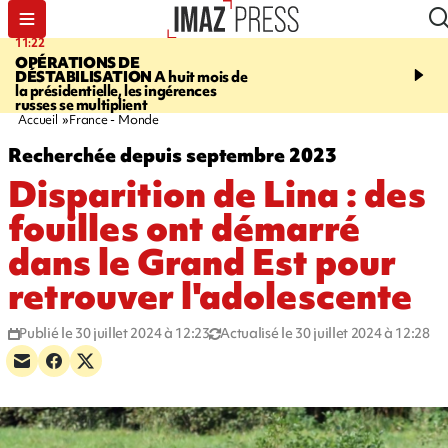
11:22
14:51
OPÉRATIONS DE
PARA-NATATION
Le P
DÉSTABILISATION
A huit mois de
Rivière triple champion
la présidentielle, les ingérences
russes se multiplient
Accueil
France - Monde
Recherchée depuis septembre 2023
Disparition de Lina : des
fouilles ont démarré
dans le Grand Est pour
retrouver l'adolescente
Publié le 30 juillet 2024 à 12:23
Actualisé le 30 juillet 2024 à 12:28