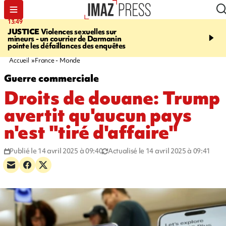
13:49
17:59
JUSTICE
Violences sexuelles sur
INFOROUTE
Marathon 
mineurs - un courrier de Darmanin
Corniche - la route du L
pointe les défaillances des enquêtes
ce dimanche matin dans 
Nord-Ouest
Accueil
France - Monde
Guerre commerciale
Droits de douane: Trump
avertit qu'aucun pays
n'est "tiré d'affaire"
Publié le 14 avril 2025 à 09:40
Actualisé le 14 avril 2025 à 09:41