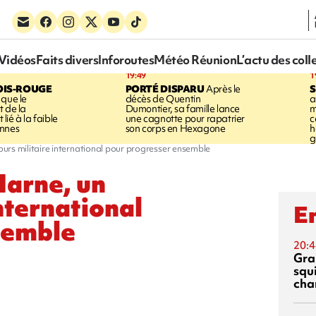
Vidéos
Faits divers
Inforoutes
Météo Réunion
L’actu des coll
19:49
1
OIS-ROUGE
PORTÉ DISPARU
Après le
S
 que le
décès de Quentin
a
t de la
Dumontier, sa famille lance
m
ié à la faible
une cagnotte pour rapatrier
c
annes
son corps en Hexagone
h
g
urs militaire international pour progresser ensemble
Marne, un
nternational
En
semble
20:4
Gra
squ
cha