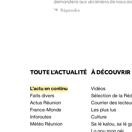
demandera aux ukrainiens de nous aide
Répondre
TOUTE L’ACTUALITÉ
À DÉCOUVRIR
L’actu en continu
Vidéos
Faits divers
Sélection de la Ré
Actus Réunion
Courrier des lecteu
France-Monde
Les plus lus
Inforoutes
Culture
Météo Réunion
Sa lé kalou, sa lé
Lo gou mon péi