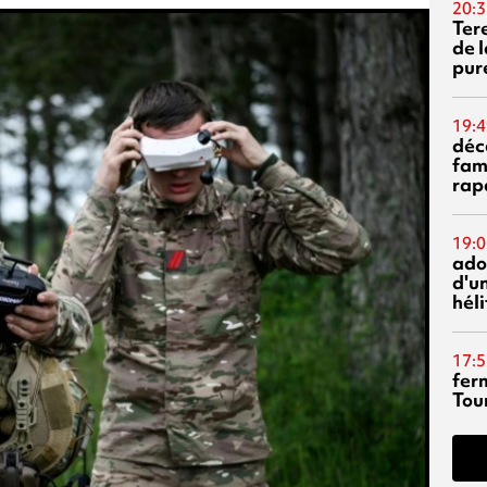
20:3
Ter
de l
pur
19:4
déc
fam
rap
19:0
ado
d'un
hél
17:5
fer
Tour