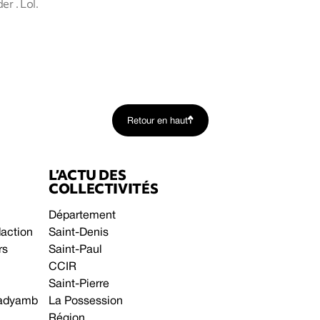
r . Lol.
Retour en haut
L’ACTU DES
COLLECTIVITÉS
Département
daction
Saint-Denis
rs
Saint-Paul
CCIR
Saint-Pierre
 gadyamb
La Possession
Région