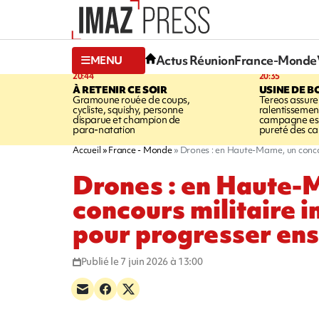
Actus Réunion
France-Monde
MENU
20:44
20:35
À RETENIR CE SOIR
USINE DE B
Gramoune rouée de coups,
Tereos assure
cycliste, squishy, personne
ralentissemen
disparue et champion de
campagne est l
para-natation
pureté des c
Accueil
France - Monde
Drones : en Haute-Marne, un conco
Drones : en Haute-
concours militaire i
pour progresser en
Publié le 7 juin 2026 à 13:00