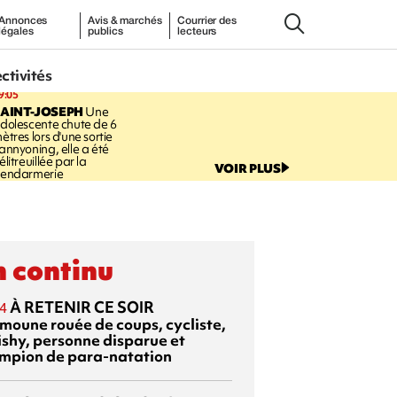
Annonces
Avis & marchés
Courrier des
légales
publics
lecteurs
ectivités
9:05
AINT-JOSEPH
Une
dolescente chute de 6
ètres lors d'une sortie
annyoning, elle a été
élitreuillée par la
VOIR PLUS
endarmerie
 continu
À RETENIR CE SOIR
4
moune rouée de coups, cycliste,
ishy, personne disparue et
mpion de para-natation