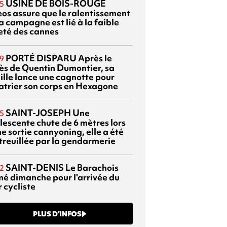
USINE DE BOIS-ROUGE
5
eos assure que le ralentissement
a campagne est lié à la faible
eté des cannes
PORTÉ DISPARU
Après le
9
ès de Quentin Dumontier, sa
ille lance une cagnotte pour
atrier son corps en Hexagone
SAINT-JOSEPH
Une
5
lescente chute de 6 mètres lors
e sortie cannyoning, elle a été
itreuillée par la gendarmerie
SAINT-DENIS
Le Barachois
2
mé dimanche pour l'arrivée du
 cycliste
PLUS D’INFOS