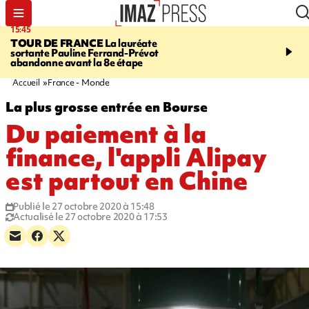
15:45
20:17
TOUR DE FRANCE
La lauréate
À RETENIR CE SOIR
Sé
sortante Pauline Ferrand-Prévot
routière, concours de nou
abandonne avant la 8e étape
du littoral fermée, courr
Darmanin et évacuation
Accueil
France - Monde
La plus grosse entrée en Bourse
Du paiement à la
finance, l'appli Alipay
est partout en Chine
Publié le 27 octobre 2020 à 15:48
Actualisé le 27 octobre 2020 à 17:53