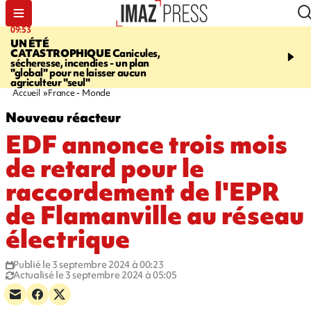
09:53
12:03
UN ÉTÉ
LE PORT
Top départ de
CATASTROPHIQUE
Canicules,
commerciales - 160 co
sécheresse, incendies - un plan
pour 10 jours de bonnes 
"global" pour ne laisser aucun
agriculteur "seul"
Accueil
France - Monde
Nouveau réacteur
EDF annonce trois mois
de retard pour le
raccordement de l'EPR
de Flamanville au réseau
électrique
Publié le 3 septembre 2024 à 00:23
Actualisé le 3 septembre 2024 à 05:05