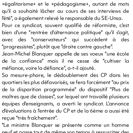
+égalitarisme+ et le +pédagogisme+, autant de mots
qu'il a souhaité lâcher au cours de ses interviews de
l'été", a également relevé le responsable du SE-Unsa.
Pour ce syndicat, souvent qualifié de réformiste, c'est
bien d'une "rentrée d'alternance politique" qu'il s'agit,
avec des "conservateurs" qui succèdent à des
"progressistes", plutôt que "droite contre gauche".
Jean-Michel Blanquer appelle de ses voeux "une école
de la confiance" mais il ne cesse de "cultiver la
méfiance, voire la défiance", a-t-il ajouté.
Sa mesure-phare, le dédoublement des CP dans les
quartiers les plus défavorisés, se fera forcément "au prix
de la disparition programmée" du dispositif "Plus de
maîtres que de classes", sur lequel ont travaillé plusieurs
équipes d'enseignants, a averti le syndicat. L'annonce
d'évaluations à l'entrée du CP et de la 6ème a aussi été
reçue "très fraîchement".
"Le ministre Blanquer se présente comme un homme
neuf et passe tout de même son temps à ressusciter des