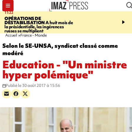
11:22
14:51
OPÉRATIONS DE
PARA-NATATION
Le P
DÉSTABILISATION
A huit mois de
Rivière triple champion
la présidentielle, les ingérences
russes se multiplient
Accueil
France - Monde
Selon le SE-UNSA, syndicat classé comme
modéré
Education - "Un ministre
hyper polémique"
Publié le 30 août 2017 à 15:56