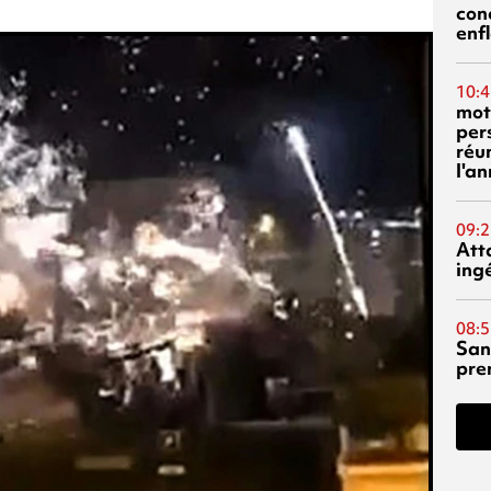
con
enf
10:4
mot
per
réu
l'a
09:2
Att
ing
08:5
San
pre