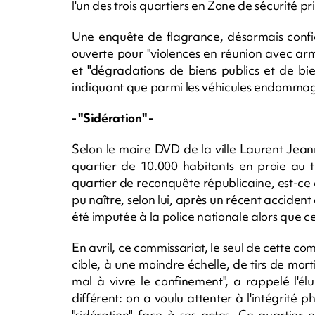
l'un des trois quartiers en Zone de sécurité pr
Une enquête de flagrance, désormais confié
ouverte pour "violences en réunion avec arm
et "dégradations de biens publics et de bien
indiquant que parmi les véhicules endommagé
- "Sidération" -
Selon le maire DVD de la ville Laurent Jeanne
quartier de 10.000 habitants en proie au tr
quartier de reconquête républicaine, est-ce
pu naître, selon lui, après un récent accident
été imputée à la police nationale alors que ce
En avril, ce commissariat, le seul de cette c
cible, à une moindre échelle, de tirs de morti
mal à vivre le confinement", a rappelé l'é
différent: on a voulu attenter à l'intégrité ph
"sidération" face à ses actes. Ce quartier