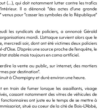
t (...), qui doit notamment lutter contre les trafics
l'Intérieur. Il a dénoncé "des actes d'une grande
s" venus pour "casser les symboles de la République"
di les syndicats de policiers, a annoncé Gérald
rganisations mardi. L'attaque survient alors que le
e, mercredi soir, dont ont été victimes deux policiers
al-d'Oise. D'après une source proche de l'enquête, le
tat stable mais toujours en coma artificiel.
terdire la vente au public, sur internet, des mortiers
rmes par destination".
inuit à Champigny et duré environ une heure.
 en train de fumer lorsque les assaillants, visage
rivés, cassant notamment des vitres de véhicules de
x fonctionnaires ont juste eu le temps de se mettre à
ommissariat, situé au coeur de la cité de Bois-L'Abbé,