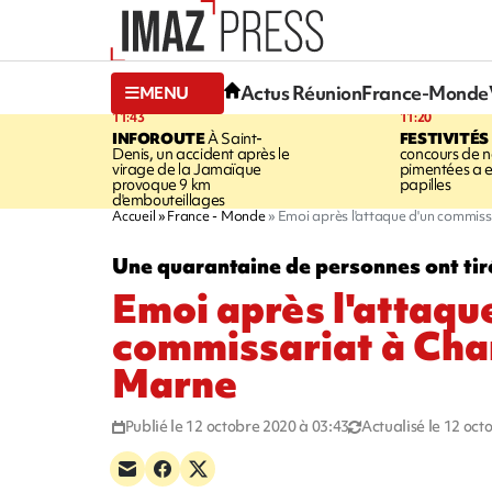
Actus Réunion
France-Monde
MENU
11:43
11:20
INFOROUTE
À Saint-
FESTIVITÉS
Denis, un accident après le
concours de no
virage de la Jamaïque
pimentées a 
provoque 9 km
papilles
d'embouteillages
Accueil
France - Monde
Emoi après l'attaque d'un commi
Une quarantaine de personnes ont tiré
Emoi après l'attaqu
commissariat à Cha
Marne
Publié le 12 octobre 2020 à 03:43
Actualisé le 12 oct