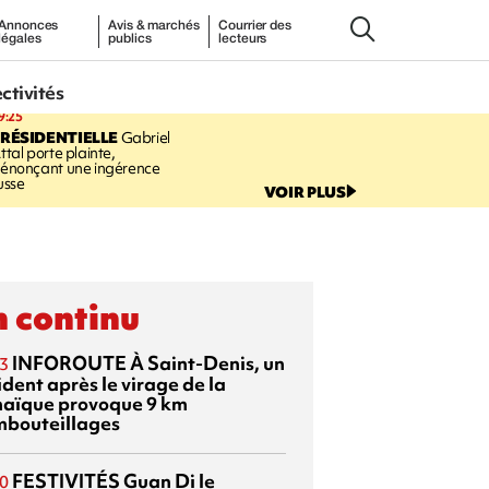
Annonces
Avis & marchés
Courrier des
légales
publics
lecteurs
ectivités
9:25
RÉSIDENTIELLE
Gabriel
ttal porte plainte,
énonçant une ingérence
usse
VOIR PLUS
 continu
INFOROUTE
À Saint-Denis, un
3
dent après le virage de la
aïque provoque 9 km
mbouteillages
FESTIVITÉS
Guan Di
le
0