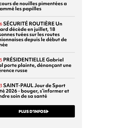
cours de nouilles pimentées a
lammé les papilles
SÉCURITÉ ROUTIÈRE
Un
6
ard décède en juillet, 18
sonnes tuées sur les routes
nionnaises depuis le début de
nnée
PRÉSIDENTIELLE
Gabriel
5
al porte plainte, dénonçant une
érence russe
SAINT-PAUL
Jour de Sport
3
té 2026 - bouger, s’informer et
ndre soin de sa santé
PLUS D’INFOS