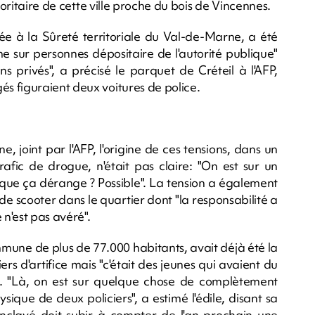
ioritaire de cette ville proche du bois de Vincennes.
e à la Sûreté territoriale du Val-de-Marne, a été
e sur personnes dépositaire de l'autorité publique"
s privés", a précisé le parquet de Créteil à l'AFP,
s figuraient deux voitures de police.
, joint par l'AFP, l'origine de ces tensions, dans un
afic de drogue, n'était pas claire: "On est sur un
 que ça dérange ? Possible". La tension a également
 de scooter dans le quartier dont "la responsabilité a
 n'est pas avéré".
ommune de plus de 77.000 habitants, avait déjà été la
ers d'artifice mais "c'était des jeunes qui avaient du
lu. "Là, on est sur quelque chose de complètement
ysique de deux policiers", a estimé l'édile, disant sa
 enclavé doit subir à compter de l'an prochain une