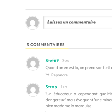
3 COMMENTAIRES
Stef69
5 ans
Quand on en est là, on prend son fusil 
Répondre
Strop
5 ans
'Un éducateur a cependant qualifié
dangereux" mais évoquant "une minorité 
bien madame la marquise...