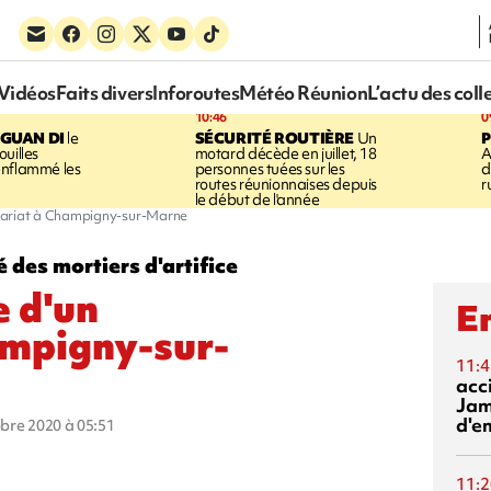
Vidéos
Faits divers
Inforoutes
Météo Réunion
L’actu des coll
10:46
0
GUAN DI
le
SÉCURITÉ ROUTIÈRE
Un
P
uilles
motard décède en juillet, 18
A
enflammé les
personnes tuées sur les
d
routes réunionnaises depuis
r
le début de l'année
ssariat à Champigny-sur-Marne
 des mortiers d'artifice
e d'un
En
mpigny-sur-
11:4
acci
Jam
d'e
obre 2020 à 05:51
11:2