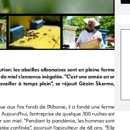
ution: les abeilles albanaises sont en pleine forme
e de miel s'annonce inégalée. "C'est une année en or
travailler à temps plein", se réjouit Gëzim Skermo,
que aux fins fonds de l'Albanie, il a fondé une ferme
ujourd'hui, l'entreprise de quelque 300 ruches est
er son miel. "Pendant la pandémie, les hommes sont
tée confinée", poursuit l'apiculteur de 68 ans. "Elle