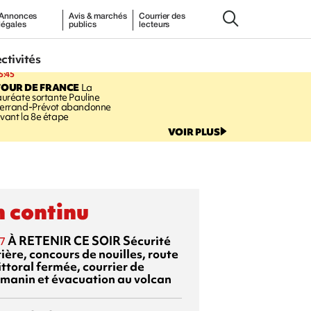
Annonces
Avis & marchés
Courrier des
légales
publics
lecteurs
ectivités
5:45
TOUR DE FRANCE
La
auréate sortante Pauline
errand-Prévot abandonne
vant la 8e étape
VOIR PLUS
 continu
À RETENIR CE SOIR
Sécurité
7
ière, concours de nouilles, route
ittoral fermée, courrier de
manin et évacuation au volcan