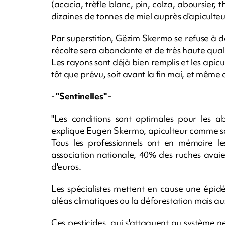
(acacia, trèfle blanc, pin, colza, aboursier,
dizaines de tonnes de miel auprès d'apiculteurs
Par superstition, Gëzim Skermo se refuse à do
récolte sera abondante et de très haute quali
Les rayons sont déjà bien remplis et les api
tôt que prévu, soit avant la fin mai, et même 
- "Sentinelles" -
"Les conditions sont optimales pour les abe
explique Eugen Skermo, apiculteur comme s
Tous les professionnels ont en mémoire l
association nationale, 40% des ruches avaien
d'euros.
Les spécialistes mettent en cause une épidé
aléas climatiques ou la déforestation mais au
Ces pesticides, qui s'attaquent au système n