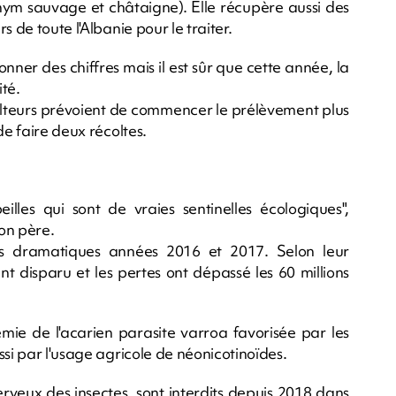
 thym sauvage et châtaigne). Elle récupère aussi des
 de toute l'Albanie pour le traiter.
nner des chiffres mais il est sûr que cette année, la
té.
culteurs prévoient de commencer le prélèvement plus
de faire deux récoltes.
illes qui sont de vraies sentinelles écologiques",
on père.
es dramatiques années 2016 et 2017. Selon leur
t disparu et les pertes ont dépassé les 60 millions
mie de l'acarien parasite varroa favorisée par les
ssi par l'usage agricole de néonicotinoïdes.
erveux des insectes, sont interdits depuis 2018 dans