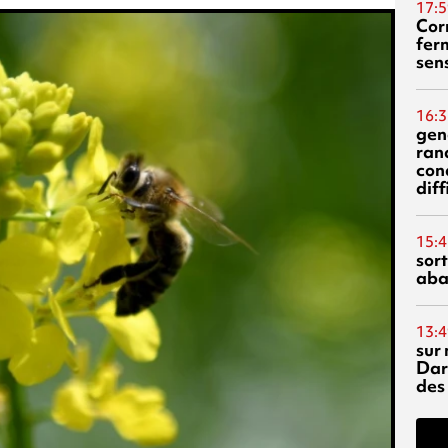
17:5
Corn
fer
sen
16:3
gen
ran
con
diff
15:4
sor
aba
13:4
sur 
Dar
des