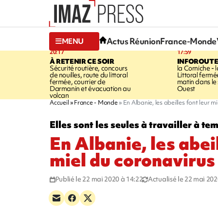
Actus Réunion
France-Monde
MENU
20:17
17:59
À RETENIR CE SOIR
INFOROUT
Sécurité routière, concours
la Corniche - 
de nouilles, route du littoral
Littoral ferm
fermée, courrier de
matin dans le
Darmanin et évacuation au
Ouest
volcan
Accueil
France - Monde
En Albanie, les abeilles font leur m
Elles sont les seules à travailler à te
En Albanie, les abeil
miel du coronavirus
Publié le 22 mai 2020 à 14:22
Actualisé le 22 mai 202