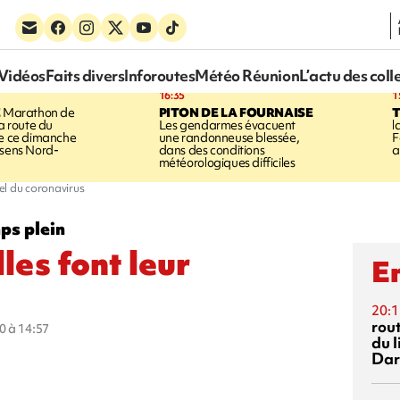
Vidéos
Faits divers
Inforoutes
Météo Réunion
L’actu des coll
16:35
1
E
Marathon de
PITON DE LA FOURNAISE
la route du
Les gendarmes évacuent
l
ée ce dimanche
une randonneuse blessée,
F
 sens Nord-
dans des conditions
a
météorologiques difficiles
iel du coronavirus
mps plein
les font leur
En
20:1
rout
0 à 14:57
du l
Dar