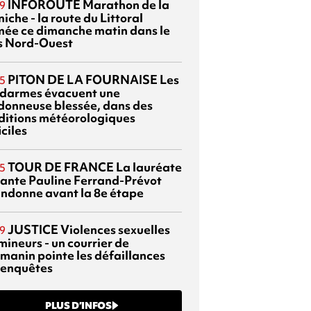
INFOROUTE
Marathon de la
9
iche - la route du Littoral
mée ce dimanche matin dans le
s Nord-Ouest
PITON DE LA FOURNAISE
Les
5
darmes évacuent une
donneuse blessée, dans des
ditions météorologiques
iciles
TOUR DE FRANCE
La lauréate
5
tante Pauline Ferrand-Prévot
ndonne avant la 8e étape
JUSTICE
Violences sexuelles
9
mineurs - un courrier de
manin pointe les défaillances
 enquêtes
PLUS D’INFOS