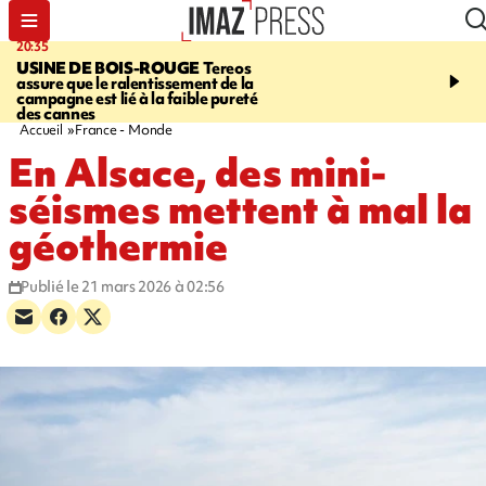
20:35
05:30
USINE DE BOIS-ROUGE
Tereos
SAINT-DENIS
Réouvert
assure que le ralentissement de la
téléphérique Papang à p
campagne est lié à la faible pureté
heures ce vendredi
des cannes
Accueil
France - Monde
En Alsace, des mini-
séismes mettent à mal la
géothermie
Publié le 21 mars 2026 à 02:56