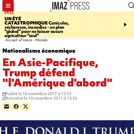
09:53
12:03
UN ÉTÉ
LE PORT
Top départ de
CATASTROPHIQUE
Canicules,
commerciales - 160 co
sécheresse, incendies - un plan
pour 10 jours de bonnes 
"global" pour ne laisser aucun
agriculteur "seul"
Accueil
France - Monde
Nationalisme économique
En Asie-Pacifique,
Trump défend
"l'Amérique d'abord"
Publié le 10 novembre 2017 à 12:33
Actualisé le 10 novembre 2017 à 12:36