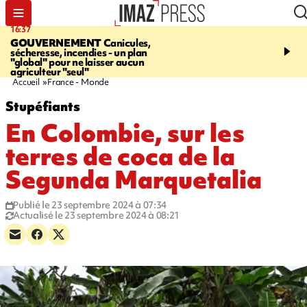
16:37
20:23
GOUVERNEMENT
Canicules,
À RETENIR CE SOIR
H
sécheresse, incendies - un plan
interpellé, coprs retrouv
"global" pour ne laisser aucun
conducteurs, fin de grèv
agriculteur "seul"
maltraités
Accueil
France - Monde
Stupéfiants
En Colombie, sur les
terres de coca de la
Segunda Marquetalia
Publié le 23 septembre 2024 à 07:34
Actualisé le 23 septembre 2024 à 08:21