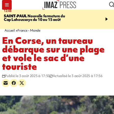
12:48
14:23
SAINT-PAUL
Nouvelle fermeture du
AFRIQUE DU SUD
Aprè
Cap Lahoussaye du 10 au 15 août
massif de migrants, la p
main-d'œuvre dans la na
ciel
Accueil
France - Monde
En Corse, un taureau
débarque sur une plage
et vole le sac d’une
touriste
Publié le 3 août 2025 à 17:50
Actualisé le 3 août 2025 à 17:56