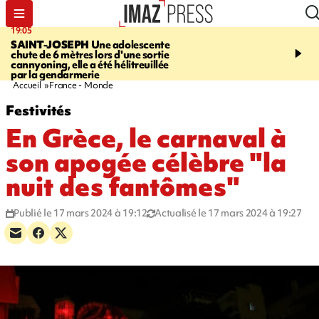
19:05
20:44
SAINT-JOSEPH
Une adolescente
À RETENIR CE SOIR
G
chute de 6 mètres lors d'une sortie
rouée de coups, cycliste,
cannyoning, elle a été hélitreuillée
personne disparue et c
par la gendarmerie
para-natation
Accueil
France - Monde
Festivités
En Grèce, le carnaval à
son apogée célèbre "la
nuit des fantômes"
Publié le 17 mars 2024 à 19:12
Actualisé le 17 mars 2024 à 19:27