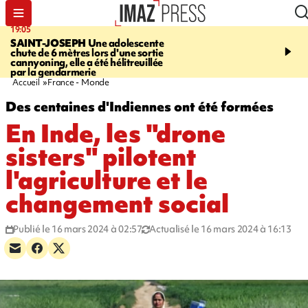
19:05
20:44
SAINT-JOSEPH
Une adolescente
À RETENIR CE SOIR
G
chute de 6 mètres lors d'une sortie
rouée de coups, cycliste,
cannyoning, elle a été hélitreuillée
personne disparue et c
par la gendarmerie
para-natation
Accueil
France - Monde
Des centaines d'Indiennes ont été formées
En Inde, les "drone
sisters" pilotent
l'agriculture et le
changement social
Publié le 16 mars 2024 à 02:57
Actualisé le 16 mars 2024 à 16:13