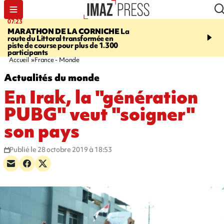
07:23
08:37
MARATHON DE LA CORNICHE
La
SAINT-DENIS
Lancemen
route du Littoral transformée en
braderie de l'océan pour
piste de course pour plus de 1.300
pouvoir d'achat des fami
participants
soutenir les commerçan
Accueil
France - Monde
Actualités du monde
En Irak, la "génération
PUBG" veut "soigner"
son pays
Publié le 28 octobre 2019 à 18:53