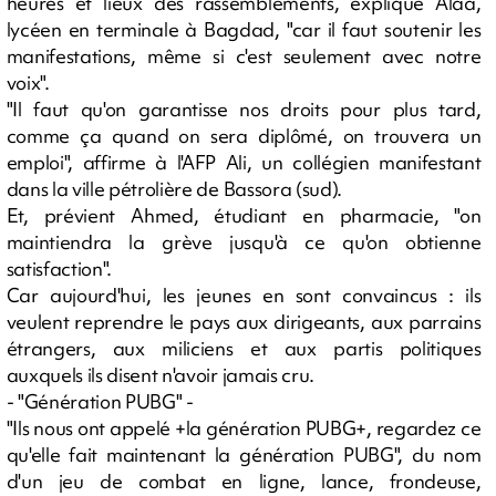
heures et lieux des rassemblements, explique Alaa,
lycéen en terminale à Bagdad, "car il faut soutenir les
manifestations, même si c'est seulement avec notre
voix".
"Il faut qu'on garantisse nos droits pour plus tard,
comme ça quand on sera diplômé, on trouvera un
emploi", affirme à l'AFP Ali, un collégien manifestant
dans la ville pétrolière de Bassora (sud).
Et, prévient Ahmed, étudiant en pharmacie, "on
maintiendra la grève jusqu'à ce qu'on obtienne
satisfaction".
Car aujourd'hui, les jeunes en sont convaincus : ils
veulent reprendre le pays aux dirigeants, aux parrains
étrangers, aux miliciens et aux partis politiques
auxquels ils disent n'avoir jamais cru.
- "Génération PUBG" -
"Ils nous ont appelé +la génération PUBG+, regardez ce
qu'elle fait maintenant la génération PUBG", du nom
d'un jeu de combat en ligne, lance, frondeuse,