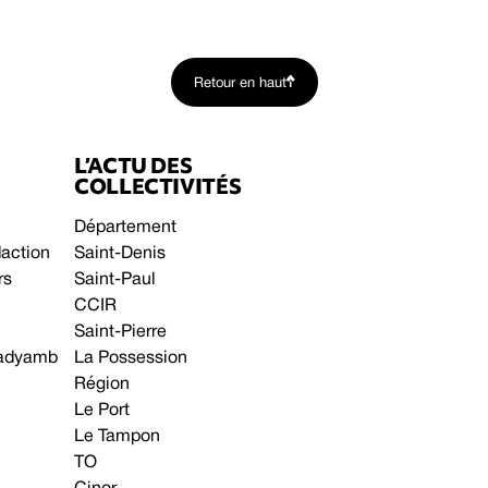
Retour en haut
L’ACTU DES
COLLECTIVITÉS
Département
daction
Saint-Denis
rs
Saint-Paul
CCIR
Saint-Pierre
 gadyamb
La Possession
Région
Le Port
Le Tampon
TO