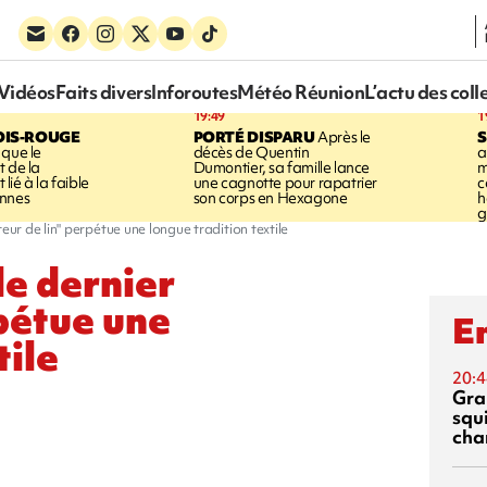
Vidéos
Faits divers
Inforoutes
Météo Réunion
L’actu des coll
19:49
1
OIS-ROUGE
PORTÉ DISPARU
Après le
S
 que le
décès de Quentin
a
t de la
Dumontier, sa famille lance
m
ié à la faible
une cagnotte pour rapatrier
c
annes
son corps en Hexagone
h
g
eur de lin" perpétue une longue tradition textile
le dernier
rpétue une
En
tile
20:4
Gra
squ
cha