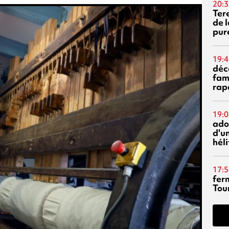
20:3
Ter
de l
pur
19:4
déc
fam
rap
19:0
ado
d'un
hél
17:5
fer
Tour