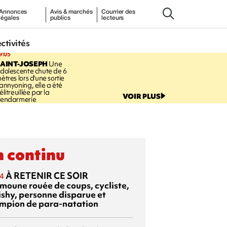
Annonces
Avis & marchés
Courrier des
légales
publics
lecteurs
ectivités
9:05
AINT-JOSEPH
Une
dolescente chute de 6
ètres lors d'une sortie
annyoning, elle a été
élitreuillée par la
VOIR PLUS
endarmerie
 continu
À RETENIR CE SOIR
4
moune rouée de coups, cycliste,
ishy, personne disparue et
mpion de para-natation