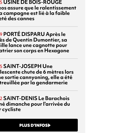
USINE DE BOIS-ROUGE
5
eos assure que le ralentissement
a campagne est lié à la faible
eté des cannes
PORTÉ DISPARU
Après le
9
ès de Quentin Dumontier, sa
ille lance une cagnotte pour
atrier son corps en Hexagone
SAINT-JOSEPH
Une
5
lescente chute de 6 mètres lors
e sortie cannyoning, elle a été
itreuillée par la gendarmerie
SAINT-DENIS
Le Barachois
2
mé dimanche pour l'arrivée du
 cycliste
PLUS D’INFOS