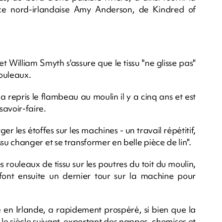
e nord-irlandaise Amy Anderson, de Kindred of
t William Smyth s'assure que le tissu "ne glisse pas"
rouleaux.
, a repris le flambeau au moulin il y a cinq ans et est
savoir-faire.
 les étoffes sur les machines - un travail répétitif,
tissu changer et se transformer en belle pièce de lin".
s rouleaux de tissu sur les poutres du toit du moulin,
 font ensuite un dernier tour sur la machine pour
le en Irlande, a rapidement prospéré, si bien que la
 le siècle suivant, exportant des nappes, chemises et