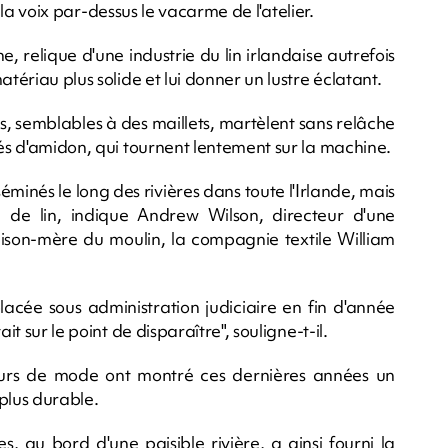
nt la voix par-dessus le vacarme de l'atelier.
 relique d'une industrie du lin irlandaise autrefois
tériau plus solide et lui donner un lustre éclatant.
 semblables à des maillets, martèlent sans relâche
nés d'amidon, qui tournent lentement sur la machine.
éminés le long des rivières dans toute l'Irlande, mais
e de lin, indique Andrew Wilson, directeur d'une
maison-mère du moulin, la compagnie textile William
acée sous administration judiciaire en fin d'année
it sur le point de disparaître", souligne-t-il.
eurs de mode ont montré ces dernières années un
plus durable.
s, au bord d'une paisible rivière, a ainsi fourni la