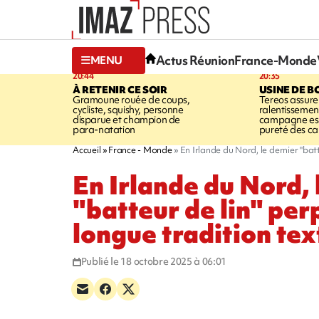
Actus Réunion
France-Monde
MENU
20:44
20:35
À RETENIR CE SOIR
USINE DE B
Gramoune rouée de coups,
Tereos assure
cycliste, squishy, personne
ralentissemen
disparue et champion de
campagne est l
para-natation
pureté des c
Accueil
France - Monde
En Irlande du Nord, le dernier "batt
En Irlande du Nord, 
"batteur de lin" pe
longue tradition tex
Publié le 18 octobre 2025 à 06:01