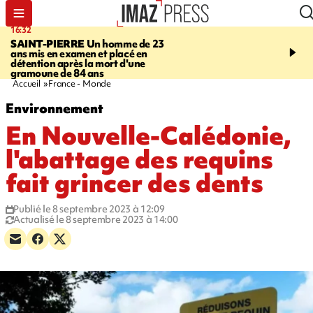
16:32
21:08
SAINT-PIERRE
Un homme de 23
MONDE
Arabie saoudit
ans mis en examen et placé en
et Turquie scellent un p
détention après la mort d'une
défense en pleine guerr
gramoune de 84 ans
Orient
Accueil
France - Monde
Environnement
En Nouvelle-Calédonie,
l'abattage des requins
fait grincer des dents
Publié le 8 septembre 2023 à 12:09
Actualisé le 8 septembre 2023 à 14:00