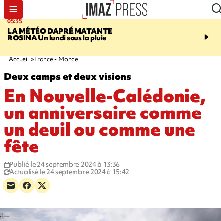
05:35
07:47
LA MÉTÉO DAPRÉ MATANTE
MAYOTTE
Une femme e
ROSINA
Un lundi sous la pluie
ses deux enfants meure
l'incendie de leur maiso
Accueil
France - Monde
Deux camps et deux visions
En Nouvelle-Calédonie,
un anniversaire comme
un deuil ou comme une
fête
Publié le 24 septembre 2024 à 13:36
Actualisé le 24 septembre 2024 à 15:42