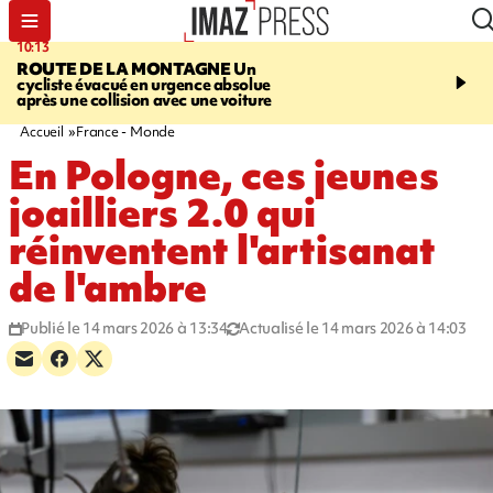
10:13
12:23
ROUTE DE LA MONTAGNE
Un
PRUDENCE
Les jouets
cycliste évacué en urgence absolue
peuvent éclater et brûler
après une collision avec une voiture
Accueil
France - Monde
En Pologne, ces jeunes
joailliers 2.0 qui
réinventent l'artisanat
de l'ambre
Publié le 14 mars 2026 à 13:34
Actualisé le 14 mars 2026 à 14:03