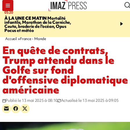
05:20
06:29
À LA UNE CE MATIN
Mortalité
MORT D'UNE GRAMO
infantile, Marathon de la Corniche,
SAINT-PIERRE
Le mis 
Ceuta, braderie de l'océan, Opus
présenté à un juge ce ma
Pocus et météo
son placement en déten
provisoire
Accueil
France - Monde
En quête de contrats,
Trump attendu dans le
Golfe sur fond
d'offensive diplomatique
américaine
Publié le 13 mai 2025 à 08:10
Actualisé le 13 mai 2025 à 09:05