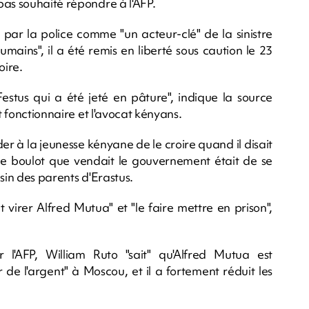
pas souhaité répondre à l'AFP.
r la police comme "un acteur-clé" de la sinistre
umains", il a été remis en liberté sous caution le 23
oire.
Festus qui a été jeté en pâture", indique la source
t fonctionnaire et l'avocat kényans.
r à la jeunesse kényane de le croire quand il disait
is le boulot que vendait le gouvernement était de se
sin des parents d'Erastus.
it virer Alfred Mutua" et "le faire mettre en prison",
 l'AFP, William Ruto "sait" qu'Alfred Mutua est
r de l'argent" à Moscou, et il a fortement réduit les