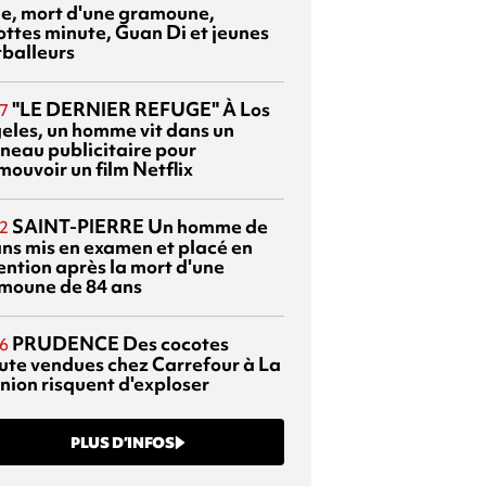
sie, mort d'une gramoune,
ottes minute, Guan Di et jeunes
tballeurs
"LE DERNIER REFUGE"
À Los
7
eles, un homme vit dans un
neau publicitaire pour
mouvoir un film Netflix
SAINT-PIERRE
Un homme de
2
ans mis en examen et placé en
ention après la mort d'une
moune de 84 ans
PRUDENCE
Des cocotes
6
ute vendues chez Carrefour à La
nion risquent d'exploser
PLUS D’INFOS