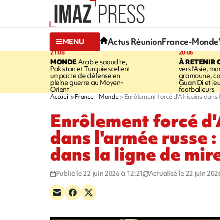
Actus Réunion
France-Monde
MENU
21:08
20:06
MONDE
Arabie saoudite,
À RETENIR 
Pakistan et Turquie scellent
vers l'Asie, mo
un pacte de défense en
gramoune, co
pleine guerre au Moyen-
Guan Di et je
Orient
footballeurs
Accueil
France - Monde
Enrôlement forcé d'Africains dans l
Enrôlement forcé d'
dans l'armée russe :
dans la ligne de mi
Publié le 22 juin 2026 à 12:21
Actualisé le 22 juin 202