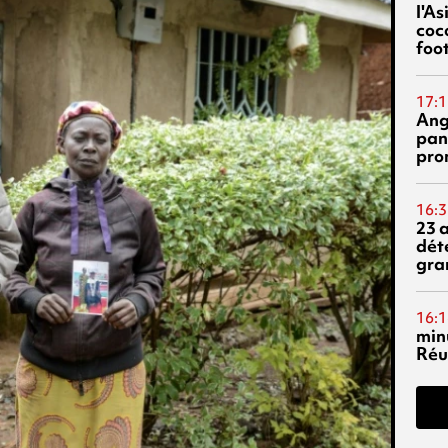
l'A
coc
foo
17:1
Ang
pan
pro
16:3
23 
dét
gra
16:1
min
Réu