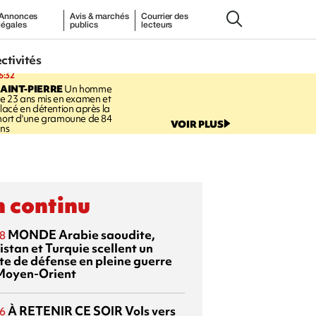
Annonces
Avis & marchés
Courrier des
légales
publics
lecteurs
ectivités
6:32
AINT-PIERRE
Un homme
e 23 ans mis en examen et
lacé en détention après la
ort d'une gramoune de 84
VOIR PLUS
ns
 continu
MONDE
Arabie saoudite,
8
istan et Turquie scellent un
te de défense en pleine guerre
Moyen-Orient
À RETENIR CE SOIR
Vols vers
6