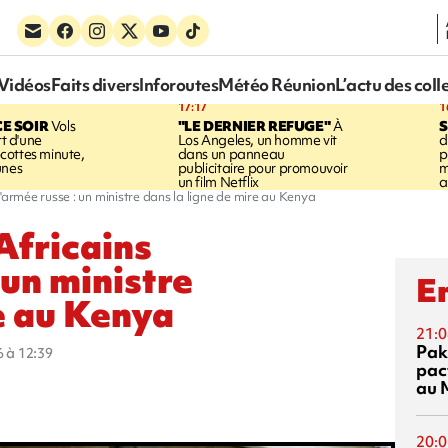
Vidéos
Faits divers
Inforoutes
Météo Réunion
L’actu des coll
17:17
1
CE SOIR
Vols
"LE DERNIER REFUGE"
À
S
rt d'une
Los Angeles, un homme vit
d
cottes minute,
dans un panneau
p
unes
publicitaire pour promouvoir
m
un film Netflix
a
'armée russe : un ministre dans la ligne de mire au Kenya
Africains
 un ministre
En
re au Kenya
21:0
Pak
6 à 12:39
pac
au 
20:0