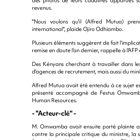
des photos de leurs cadavres apparues sur
revenus.
"Nous voulons qu'il (Alfred Mutua) pren
international", plaide Ojiro Odhiambo.
Plusieurs éléments suggèrent de fait l'implicat
remise en doute l'an dernier, rappelle à l'AFP
Des Kényans cherchant à travailler dans le
d'agences de recrutement, mais aussi du minis
Alfred Mutua avait été entendu à ce sujet en
présenté accompagné de Festus Omwamba,
Human Resources.
- "Acteur-clé" -
M. Omwamba avait ensuite porté plainte aup
contre la principale critique du ministre, l