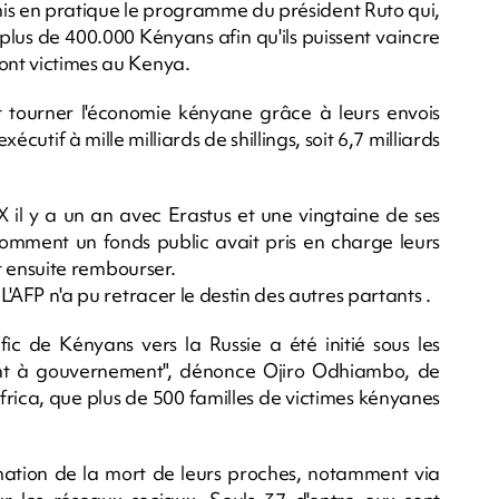
mis en pratique le programme du président Ruto qui,
 plus de 400.000 Kényans afin qu'ils puissent vaincre
sont victimes au Kenya.
nt tourner l'économie kényane grâce à leurs envois
xécutif à mille milliards de shillings, soit 6,7 milliards
 X il y a un an avec Erastus et une vingtaine de ses
comment un fonds public avait pris en charge leurs
ent ensuite rembourser.
 L'AFP n'a pu retracer le destin des autres partants .
fic de Kényans vers la Russie a été initié sous les
t à gouvernement", dénonce Ojiro Odhiambo, de
rica, que plus de 500 familles de victimes kényanes
irmation de la mort de leurs proches, notamment via