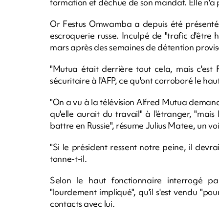
formation et déchue de son mandat. Elle n'a 
Or Festus Omwamba a depuis été présenté pa
escroquerie russe. Inculpé de "trafic d'être h
mars après des semaines de détention provis
"Mutua était derrière tout cela, mais c'est 
sécuritaire à l'AFP, ce qu'ont corroboré le hau
"On a vu à la télévision Alfred Mutua demande
qu'elle aurait du travail" à l'étranger, "ma
battre en Russie", résume Julius Matee, un voi
"Si le président ressent notre peine, il devra
tonne-t-il.
Selon le haut fonctionnaire interrogé par
"lourdement impliqué", qu'il s'est vendu "pou
contacts avec lui.