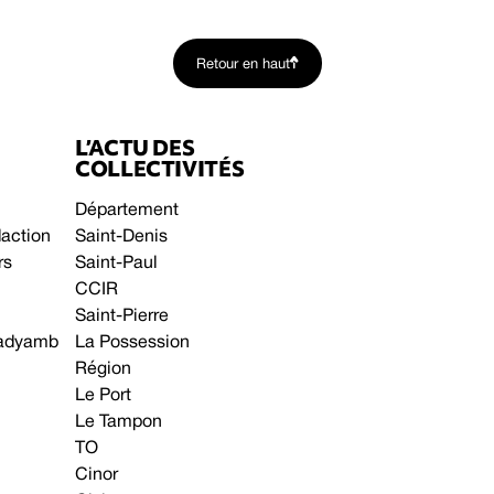
Retour en haut
L’ACTU DES
COLLECTIVITÉS
Département
daction
Saint-Denis
rs
Saint-Paul
CCIR
Saint-Pierre
 gadyamb
La Possession
Région
Le Port
Le Tampon
TO
Cinor