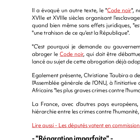
Il a évoqué un autre texte, le "
Code noir
", 
XVIIe et XVIIIe siècles organisant l'esclava
quand bien même sans effets juridiques, "e
"une trahison de ce qu'est la République".
"C'est pourquoi je demande au gouvernemen
abroger le
Code noir
, qui doit être débattu
lancé au sujet de cette abrogation déjà adop
Egalement présente, Christiane Taubira a de
l'Assemblée générale de l'ONU, à l'initiative 
Africains "les plus graves crimes contre l'huma
La France, avec d'autres pays européens, s
hiérarchie entre les crimes contre l'humani
Lire aussi - Les députés votent en commissio
- "Réparation imparfaite" -