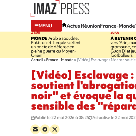
Actus Réunion
France-Monde
MENU
21:08
20:06
MONDE
Arabie saoudite,
À RETENIR 
Pakistan et Turquie scellent
vers l'Asie, mo
un pacte de défense en
gramoune, co
pleine guerre au Moyen-
Guan Di et je
Orient
footballeurs
Accueil
France - Monde
[Vidéo] Esclavage : Macron soutien
[Vidéo] Esclavage 
soutient l'abrogati
noir" et évoque la q
sensible des "répar
Publié le 22 mai 2026 à 08:25
Actualisé le 22 mai 202