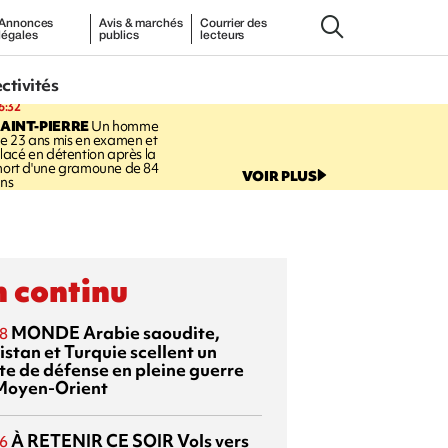
Annonces
Avis & marchés
Courrier des
légales
publics
lecteurs
ectivités
6:32
AINT-PIERRE
Un homme
e 23 ans mis en examen et
lacé en détention après la
ort d'une gramoune de 84
VOIR PLUS
ns
 continu
MONDE
Arabie saoudite,
8
istan et Turquie scellent un
te de défense en pleine guerre
Moyen-Orient
À RETENIR CE SOIR
Vols vers
6