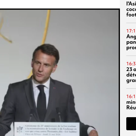
l'A
coc
foo
17:1
Ang
pan
pro
16:3
23 
dét
gra
16:1
min
Réu