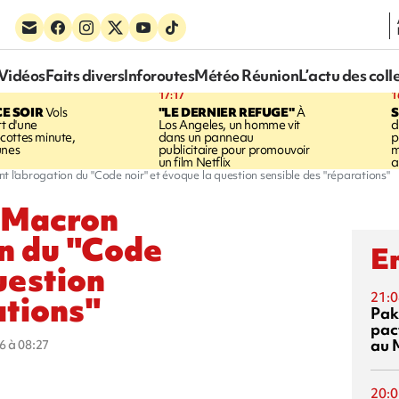
Vidéos
Faits divers
Inforoutes
Météo Réunion
L’actu des coll
17:17
1
CE SOIR
Vols
"LE DERNIER REFUGE"
À
S
rt d'une
Los Angeles, un homme vit
d
cottes minute,
dans un panneau
p
unes
publicitaire pour promouvoir
m
un film Netflix
a
t l'abrogation du "Code noir" et évoque la question sensible des "réparations"
: Macron
on du "Code
En
uestion
ations"
21:0
Pak
pac
au 
6 à 08:27
20:0