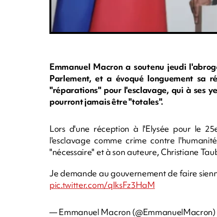
Emmanuel Macron a soutenu jeudi l'abroga
Parlement, et a évoqué longuement sa réf
"réparations" pour l'esclavage, qui à ses 
pourront jamais être "totales".
Lors d'une réception à l'Elysée pour le 25e
l'esclavage comme crime contre l'humanit
"nécessaire" et à son auteure, Christiane Tau
Je demande au gouvernement de faire sienne l
pic.twitter.com/qIksFz3HaM
— Emmanuel Macron (@EmmanuelMacron