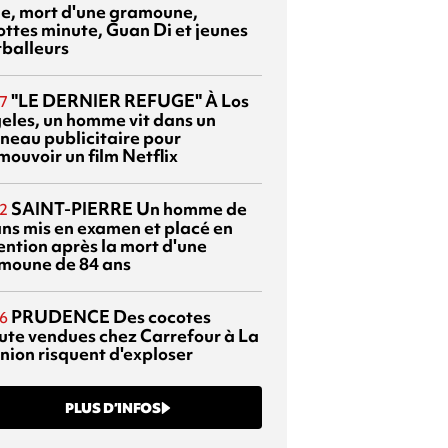
sie, mort d'une gramoune,
ottes minute, Guan Di et jeunes
tballeurs
"LE DERNIER REFUGE"
À Los
7
eles, un homme vit dans un
neau publicitaire pour
mouvoir un film Netflix
SAINT-PIERRE
Un homme de
2
ans mis en examen et placé en
ention après la mort d'une
moune de 84 ans
PRUDENCE
Des cocotes
6
ute vendues chez Carrefour à La
nion risquent d'exploser
PLUS D’INFOS