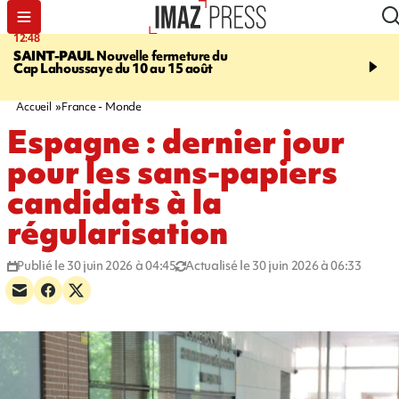
12:48
14:23
SAINT-PAUL
Nouvelle fermeture du
AFRIQUE DU SUD
Aprè
Cap Lahoussaye du 10 au 15 août
massif de migrants, la p
main-d'œuvre dans la na
ciel
Accueil
France - Monde
Espagne : dernier jour
pour les sans-papiers
candidats à la
régularisation
Publié le 30 juin 2026 à 04:45
Actualisé le 30 juin 2026 à 06:33