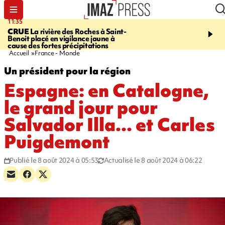
11:35
11:57
CRUE
La rivière des Roches à Saint-
SAINT-DENIS
Le télép
Benoit placé en vigilance jaune à
Papang a repris du servi
cause des fortes précipitations
Accueil
France - Monde
Un président pour la région
Espagne: en Catalogne,
le grand jour pour
Salvador Illa... et Carles
Puigdemont
Publié le 8 août 2024 à 05:53
Actualisé le 8 août 2024 à 06:22