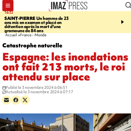
16:32
21:08
SAINT-PIERRE
Un homme de 23
MONDE
Arabie saoudit
ans mis en examen et placé en
et Turquie scellent un p
détention après la mort d'une
défense en pleine guerr
gramoune de 84 ans
Orient
Accueil
France - Monde
Catastrophe naturelle
Espagne: les inondations
ont fait 213 morts, le roi
attendu sur place
Publié le 3 novembre 2024 à 06:51
Actualisé le 3 novembre 2024 à 07:17