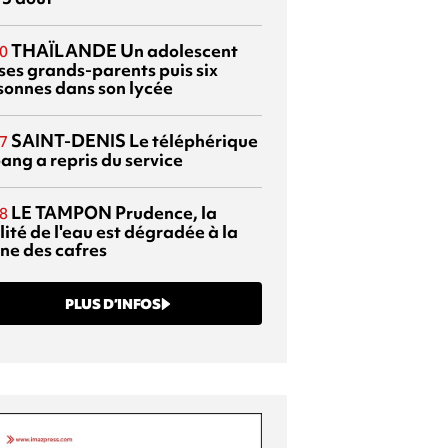
THAÏLANDE
Un adolescent
0
 ses grands-parents puis six
sonnes dans son lycée
SAINT-DENIS
Le téléphérique
7
ang a repris du service
LE TAMPON
Prudence, la
8
ité de l'eau est dégradée à la
ine des cafres
PLUS D’INFOS