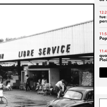
12:2
tue
per
11:5
Pap
11:4
qual
Pla