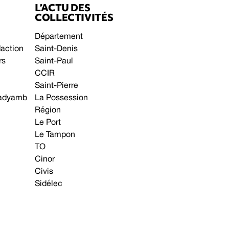
L’ACTU DES
COLLECTIVITÉS
Département
daction
Saint-Denis
rs
Saint-Paul
CCIR
Saint-Pierre
 gadyamb
La Possession
Région
Le Port
Le Tampon
TO
Cinor
Civis
Sidélec