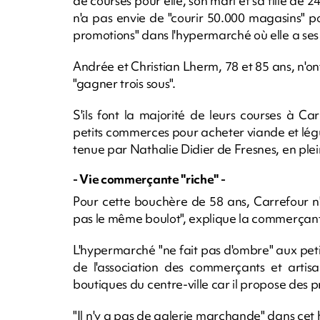
de courses pour elle, son mari et sa fille de 
n'a pas envie de "courir 50.000 magasins" p
promotions" dans l'hypermarché où elle a ses
Andrée et Christian Lherm, 78 et 85 ans, n'on
"gagner trois sous".
S'ils font la majorité de leurs courses à Ca
petits commerces pour acheter viande et légu
tenue par Nathalie Didier de Fresnes, en plein
- Vie commerçante "riche" -
Pour cette bouchère de 58 ans, Carrefour n'
pas le même boulot", explique la commerçante
L'hypermarché "ne fait pas d'ombre" aux peti
de l'association des commerçants et artisa
boutiques du centre-ville car il propose des pr
"Il n'y a pas de galerie marchande" dans cet 