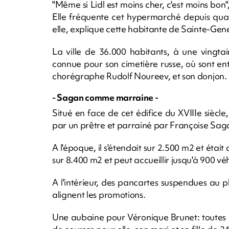
"Même si Lidl est moins cher, c'est moins bo
Elle fréquente cet hypermarché depuis quar
elle, explique cette habitante de Sainte-Gen
La ville de 36.000 habitants, à une vingta
connue pour son cimetière russe, où sont ent
chorégraphe Rudolf Noureev, et son donjon.
- Sagan comme marraine -
Situé en face de cet édifice du XVIIIe siècl
par un prêtre et parrainé par Françoise Sag
A l'époque, il s'étendait sur 2.500 m2 et était
sur 8.400 m2 et peut accueillir jusqu'à 900 véh
A l'intérieur, des pancartes suspendues au pl
alignent les promotions.
Une aubaine pour Véronique Brunet: toutes l