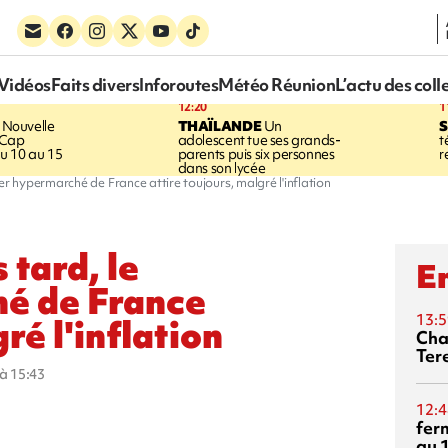
Vidéos
Faits divers
Inforoutes
Météo Réunion
L’actu des coll
12:20
1
Nouvelle
THAÏLANDE
Un
S
 Cap
adolescent tue ses grands-
t
u 10 au 15
parents puis six personnes
r
dans son lycée
er hypermarché de France attire toujours, malgré l'inflation
 tard, le
En
é de France
13:5
ré l'inflation
Cha
Ter
 à 15:43
12:4
fer
au 