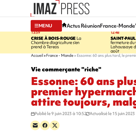
Actus Réunion
France-Monde
MENU
13:59
12:48
CRISE À BOIS-ROUGE
La
SAINT-PAUL
Chambre d'agriculture s'en
fermeture du
prend à Tereos
Lahoussaye d
août
Accueil
France - Monde
Essonne: 60 ans plus tard, le premi
Vie commerçante "riche"
Essonne: 60 ans plus
premier hypermarch
attire toujours, malg
Publié le 9 juin 2023 à 10:52
Actualisé le 15 juin 2023