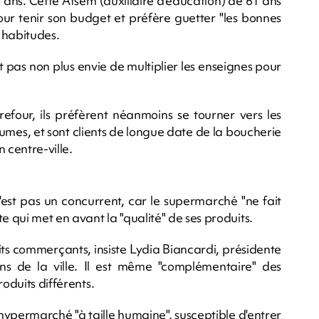
24 ans. Cette Atsem (auxiliaire d'éducation) de 61 ans
our tenir son budget et préfère guetter "les bonnes
 habitudes.
t pas non plus envie de multiplier les enseignes pour
rrefour, ils préfèrent néanmoins se tourner vers les
mes, et sont clients de longue date de la boucherie
 centre-ville.
est pas un concurrent, car le supermarché "ne fait
 qui met en avant la "qualité" de ses produits.
ts commerçants, insiste Lydia Biancardi, présidente
ns de la ville. Il est même "complémentaire" des
oduits différents.
hypermarché "à taille humaine", susceptible d'entrer