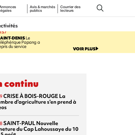
Annonces
Avis & marchés
Courrier des
légales
publics
lecteurs
ectivités
1:57
AINT-DENIS
Le
éléphérique Papang a
epris du service
VOIR PLUS
 continu
CRISE À BOIS-ROUGE
La
9
mbre d'agriculture s'en prend à
eos
SAINT-PAUL
Nouvelle
8
meture du Cap Lahoussaye du 10
15 août