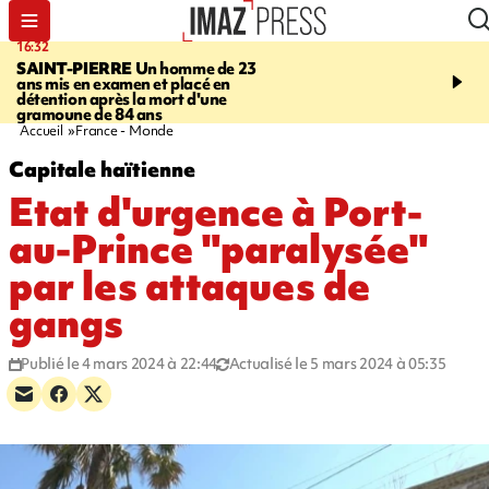
16:32
21:08
SAINT-PIERRE
Un homme de 23
MONDE
Arabie saoudit
ans mis en examen et placé en
et Turquie scellent un p
détention après la mort d'une
défense en pleine guerr
gramoune de 84 ans
Orient
Accueil
France - Monde
Capitale haïtienne
Etat d'urgence à Port-
au-Prince "paralysée"
par les attaques de
gangs
Publié le 4 mars 2024 à 22:44
Actualisé le 5 mars 2024 à 05:35