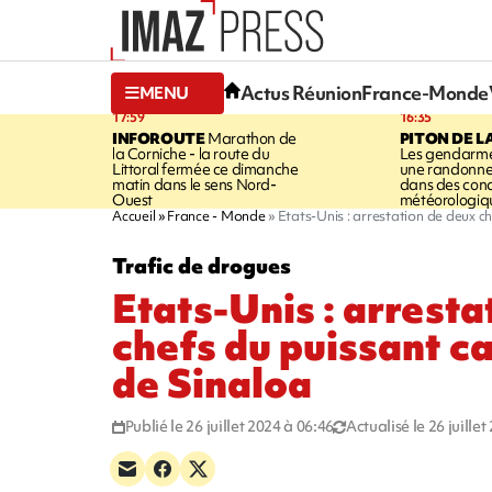
Actus Réunion
France-Monde
MENU
17:59
16:35
INFOROUTE
Marathon de
PITON DE L
la Corniche - la route du
Les gendarme
Littoral fermée ce dimanche
une randonne
matin dans le sens Nord-
dans des cond
Ouest
météorologique
Accueil
France - Monde
Etats-Unis : arrestation de deux c
Trafic de drogues
Etats-Unis : arresta
chefs du puissant c
de Sinaloa
Publié le 26 juillet 2024 à 06:46
Actualisé le 26 juille