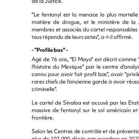
de la Justice.
"Le fentanyl est la menace la plus mortelle
matière de drogue, et le ministère de la J
membres et associés du cartel responsables
tous répondu de leurs actes", a-t-il affirmé.
- "Profile bas" -
Agé de 76 ans, "El Mayo" est décrit comme "
l'histoire du Mexique" par le centre d'analyse
connu pour avoir fait profil bas", avoir "privil
rares chefs de l'ancienne garde à avoir réuss
criminelle".
Le cartel de Sinaloa est accusé par les Etat
massive de fentanyl sur le sol américain et
frontière.
Selon les Centres de contrôle et de préventi
plus de 107.000 décès par overdose en 2023. 