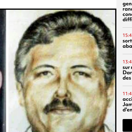
gen
ran
con
diff
15:4
sor
aba
13:4
sur 
Dar
des
11:4
acci
Jam
d'e