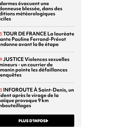
darmes évacuent une
donneuse blessée, dans des
ditions météorologiques
iciles
TOUR DE FRANCE
La lauréate
5
tante Pauline Ferrand-Prévot
ndonne avant la 8e étape
JUSTICE
Violences sexuelles
9
mineurs - un courrier de
manin pointe les défaillances
 enquêtes
INFOROUTE
À Saint-Denis, un
3
dent après le virage de la
aïque provoque 9 km
mbouteillages
PLUS D’INFOS