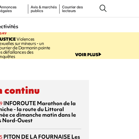
Annonces
Avis & marchés
Courrier des
légales
publics
lecteurs
ectivités
3:49
USTICE
Violences
exuelles sur mineurs - un
ourrier de Darmanin pointe
es défaillances des
VOIR PLUS
nquêtes
 continu
INFOROUTE
Marathon de la
9
iche - la route du Littoral
mée ce dimanche matin dans le
s Nord-Ouest
PITON DE LA FOURNAISE
Les
5