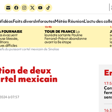
Vidéos
Faits divers
Inforoutes
Météo Réunion
L’actu des coll
15:45
1
A FOURNAISE
TOUR DE FRANCE
La
J
s évacuent
lauréate sortante Pauline
s
use blessée,
Ferrand-Prévot abandonne
c
itions
avant la 8e étape
l
s difficiles
e
hefs du puissant cartel mexicain de Sinaloa
tion de deux
En
artel mexicain
17:5
Corn
fer
sen
t 2024 à 07:57
16:3