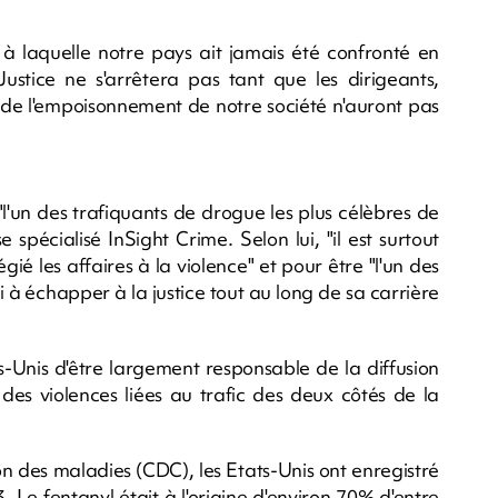
 à laquelle notre pays ait jamais été confronté en
ustice ne s'arrêtera pas tant que les dirigeants,
 de l'empoisonnement de notre société n'auront pas
l'un des trafiquants de drogue les plus célèbres de
 spécialisé InSight Crime. Selon lui, "il est surtout
égié les affaires à la violence" et pour être "l'un des
i à échapper à la justice tout au long de sa carrière
s-Unis d'être largement responsable de la diffusion
 des violences liées au trafic des deux côtés de la
on des maladies (CDC), les Etats-Unis ont enregistré
Le fentanyl était à l'origine d'environ 70% d'entre