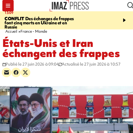
13:09
17:14
CONFLIT
Des échanges de frappes
ESCALADE
Quatre méd
font cinq morts en Ukraine et en
européennes pour les je
Russie
grimpeurs réunionnais 
Accueil
France - Monde
États-Unis et Iran
échangent des frappes
Publié le 27 juin 2026 à 09:04
Actualisé le 27 juin 2026 à 10:57