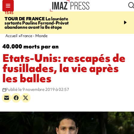
15:45
20:17
TOUR DE FRANCE
La lauréate
À RETENIR CE SOIR
Sé
sortante Pauline Ferrand-Prévot
routière, concours de nou
abandonne avant la 8e étape
du littoral fermée, courr
Darmanin et évacuation
Accueil
France - Monde
40.000 morts par an
Etats-Unis: rescapés de
fusillades, la vie après
les balles
Publié le 9 novembre 2019 à 02:57