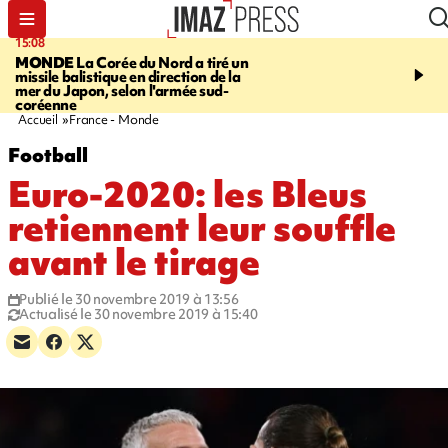
15:08
17:24
MONDE
La Corée du Nord a tiré un
SAINT-PAUL
Le Cap L
missile balistique en direction de la
est rouvert à la circulat
mer du Japon, selon l'armée sud-
coréenne
Accueil
France - Monde
Football
Euro-2020: les Bleus
retiennent leur souffle
avant le tirage
Publié le 30 novembre 2019 à 13:56
Actualisé le 30 novembre 2019 à 15:40