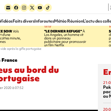
Vidéos
Faits divers
Inforoutes
Météo Réunion
L’actu des coll
17:17
1
CE SOIR
Vols
"LE DERNIER REFUGE"
À
S
rt d'une
Los Angeles, un homme vit
d
cottes minute,
dans un panneau
p
unes
publicitaire pour promouvoir
m
un film Netflix
a
vide après la gifle portugaise
e France
eus au bord du
En
portugaise
21:0
Pak
ier 2020 à 07:52
pac
au 
20:0