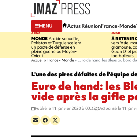
Actus Réunion
France-Monde
MENU
21:08
20:06
MONDE
Arabie saoudite,
À RETENIR 
Pakistan et Turquie scellent
vers l'Asie, mo
un pacte de défense en
gramoune, co
pleine guerre au Moyen-
Guan Di et je
Orient
footballeurs
Accueil
France - Monde
Euro de hand: les Bleus au bord du 
L'une des pires défaites de l'équipe d
Euro de hand: les Bl
vide après la gifle 
Publié le 11 janvier 2020 à 00:32
Actualisé le 11 janv