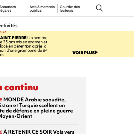
Annonces
Avis & marchés
Courrier des
légales
publics
lecteurs
ectivités
6:32
AINT-PIERRE
Un homme
e 23 ans mis en examen et
lacé en détention après la
ort d'une gramoune de 84
VOIR PLUS
ns
 continu
MONDE
Arabie saoudite,
8
istan et Turquie scellent un
te de défense en pleine guerre
Moyen-Orient
À RETENIR CE SOIR
Vols vers
6