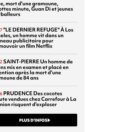
sie, mort d'une gramoune,
ottes minute, Guan Di et jeunes
tballeurs
"LE DERNIER REFUGE"
À Los
7
eles, un homme vit dans un
neau publicitaire pour
mouvoir un film Netflix
SAINT-PIERRE
Un homme de
2
ans mis en examen et placé en
ention après la mort d'une
moune de 84 ans
PRUDENCE
Des cocotes
6
ute vendues chez Carrefour à La
nion risquent d'exploser
PLUS D’INFOS