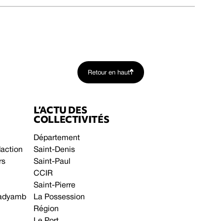
Retour en haut
L’ACTU DES
COLLECTIVITÉS
Département
daction
Saint-Denis
rs
Saint-Paul
CCIR
Saint-Pierre
 gadyamb
La Possession
Région
Le Port