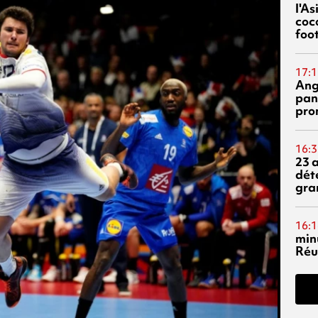
l'A
coc
foo
17:1
Ang
pan
pro
16:3
23 
dét
gra
16:1
min
Réu