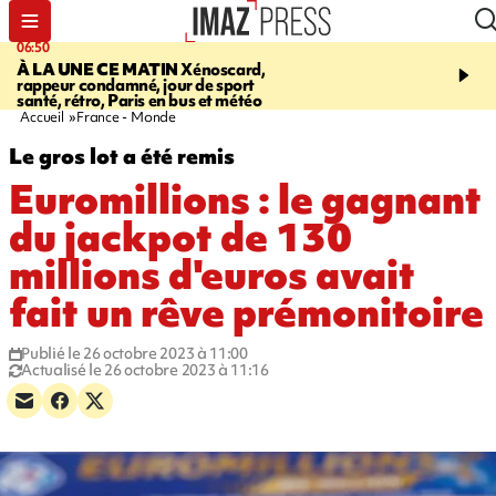
06:50
08:53
À LA UNE CE MATIN
Xénoscard,
SAINT-PAUL
Jour de S
rappeur condamné, jour de sport
2026 - bouger, s’informe
santé, rétro, Paris en bus et météo
soin de sa santé
Accueil
France - Monde
Le gros lot a été remis
Euromillions : le gagnant
du jackpot de 130
millions d'euros avait
fait un rêve prémonitoire
Publié le 26 octobre 2023 à 11:00
Actualisé le 26 octobre 2023 à 11:16